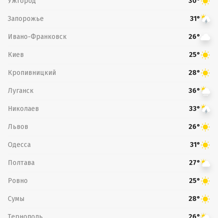
Ужгород
30°
Запорожье
31°
Ивано-Франковск
26°
Киев
25°
Кропивницкий
28°
Луганск
36°
Николаев
33°
Львов
26°
Одесса
31°
Полтава
27°
Ровно
25°
Сумы
28°
Тернополь
26°