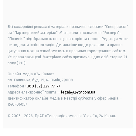
android
apple
smart tv
samsung smart tv
Всі комерційні рекламні матеріали позначені словами "Спецпроєкт"
чи "Партнерський матеріал". Матеріали з позначкою "Експерт",
"Позиція" відображають позицію авторів та героїв. Редакція може
не поділяти їхніх поглядів. Детальніше щодо реклами та правил
цитування можна ознайомитись в правилах користування сайтом.
Усі права захищені.
Матеріали сайту призначені для осіб старше
21
року (21+)
Онлайн-медіа «24 Канал»
пл. Галицька, буд. 15, м. Львів, 79008
Телефон
+380 (32) 229-77-77
Адреса електронної пошти —
legal@24tv.com.ua
Ідентифікатор онлайн-медіа в Реєстрі суб'єктів у сфері медіа —
R40-06057
© 2005—2026,
ПрАТ «Телерадіокомпанія "Люкс"», 24 Канал.