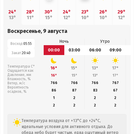
24°
28°
30°
24°
23°
26°
29°
13°
11°
15°
12°
10°
10°
12°
Воскресенье, 9 августа
Ночь
Утро
Восход:
05:55
00:00
03:00
06:00
09:00
1
Закат:
20:40
Температура С°
16°
15°
13°
17°
Ощущается как
Давление, мм
16°
15°
13°
17°
Влажность, %
766
766
766
767
Ветер, м/с
Вероятность
86
87
83
67
осадков, %
1
2
2
2
2
2
2
2
Температура воздуха от +13°C до +24°C,
идеальные условия для активного отдыха. До
обеда небо будет чистым, едва ощутимый ветер