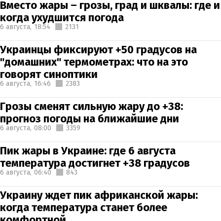
Вместо жары – грозы, град и шквалы: где и
когда ухудшится погода
6 августа,
18:54
2131
Украинцы фиксируют +50 градусов на
"домашних" термометрах: что на это
говорят синоптики
6 августа,
16:46
2383
Грозы сменят сильную жару до +38:
прогноз погоды на ближайшие дни
6 августа,
08:00
3359
Пик жары в Украине: где 6 августа
температура достигнет +38 градусов
6 августа,
06:40
843
Украину ждет пик африканской жары:
когда температура станет более
комфортной