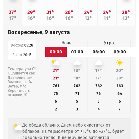
27°
29°
31°
26°
24°
24°
28°
17°
16°
16°
16°
12°
11°
13°
Воскресенье, 9 августа
Ночь
Утро
Восход:
05:28
00:00
03:00
06:00
09:00
1
Закат:
20:15
Температура С°
21°
18°
17°
20°
Ощущается как
Давление, мм
21°
18°
17°
20°
Влажность, %
761
762
762
763
Ветер, м/с
Вероятность
75
71
76
64
осадков, %
6
5
5
6
2
3
4
7
До обеда облачно. Днем небо очистится от
облаков. На термометре от +17°C до +27°C, будет
довольно тепло. К вечеру небо затянется