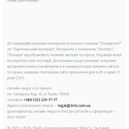
Наши приложения:
android
apple
smart tv
samsung smart tv
Всі комерційні рекламні матеріали позначені словами "Спецпроєкт"
чи "Партнерський матеріал". Матеріали з позначкою "Експерт",
"Позиція" відображають позицію авторів та героїв. Редакція може
не поділяти їхніх поглядів. Детальніше щодо реклами та правил
цитування можна ознайомитись в правилах користування сайтом.
Усі права захищені.
Матеріали сайту призначені для осіб старше
21
року (21+)
Онлайн-медіа «24 Канал»
пл. Галицька, буд. 15, м. Львів, 79008
Телефон
+380 (32) 229-77-77
Адреса електронної пошти —
legal@24tv.com.ua
Ідентифікатор онлайн-медіа в Реєстрі суб'єктів у сфері медіа —
R40-06057
© 2005—2026,
ПрАТ «Телерадіокомпанія "Люкс"», 24 Канал.