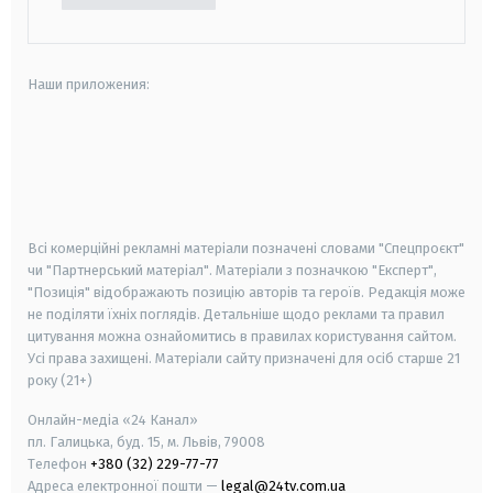
Наши приложения:
android
apple
smart tv
samsung smart tv
Всі комерційні рекламні матеріали позначені словами "Спецпроєкт"
чи "Партнерський матеріал". Матеріали з позначкою "Експерт",
"Позиція" відображають позицію авторів та героїв. Редакція може
не поділяти їхніх поглядів. Детальніше щодо реклами та правил
цитування можна ознайомитись в правилах користування сайтом.
Усі права захищені.
Матеріали сайту призначені для осіб старше
21
року (21+)
Онлайн-медіа «24 Канал»
пл. Галицька, буд. 15, м. Львів, 79008
Телефон
+380 (32) 229-77-77
Адреса електронної пошти —
legal@24tv.com.ua