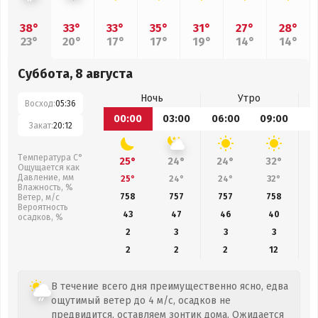
38°
33°
33°
35°
31°
27°
28°
23°
20°
17°
17°
19°
14°
14°
Суббота, 8 августа
Ночь
Утро
Восход:
05:36
00:00
03:00
06:00
09:00
1
Закат:
20:12
Температура С°
25°
24°
24°
32°
Ощущается как
Давление, мм
25°
24°
24°
32°
Влажность, %
758
757
757
758
Ветер, м/с
Вероятность
43
47
46
40
осадков, %
2
3
3
3
2
2
2
12
В течение всего дня преимущественно ясно, едва
ощутимый ветер до 4 м/с, осадков не
предвидится, оставляем зонтик дома. Ожидается