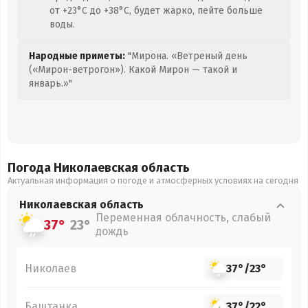
от +23°C до +38°C, будет жарко, пейте больше
воды.
Народные приметы:
"Мирона. «Ветреный день
(«Мирон-ветрогон»). Какой Мирон — такой и
январь.»"
Погода Николаевская
область
Актуальная информация о погоде и атмосферных условиях на сегодня
Николаевская
область
Переменная облачность, слабый
37°
23°
дождь
Николаев
37°
/
23°
Баштанка
37°
/
22°