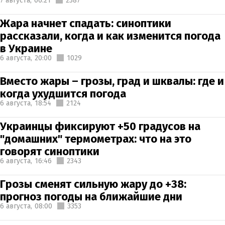
7 августа,
06:21
2387
Жара начнет спадать: синоптики
рассказали, когда и как изменится погода
в Украине
6 августа,
20:00
1029
Вместо жары – грозы, град и шквалы: где и
когда ухудшится погода
6 августа,
18:54
2124
Украинцы фиксируют +50 градусов на
"домашних" термометрах: что на это
говорят синоптики
6 августа,
16:46
2343
Грозы сменят сильную жару до +38:
прогноз погоды на ближайшие дни
6 августа,
08:00
3353