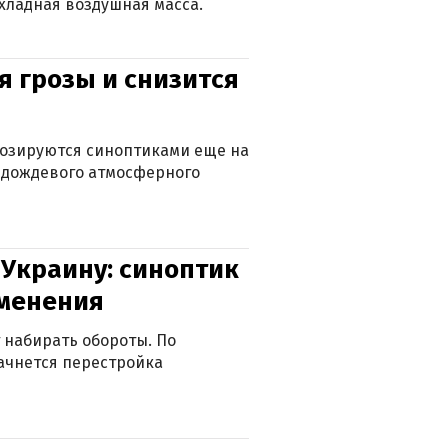
хладная воздушная масса.
я грозы и снизится
нозируются синоптиками еще на
д дождевого атмосферного
 Украину: синоптик
зменения
 набирать обороты. По
ачнется перестройка