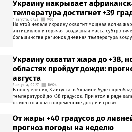
Украину накрывает африканска
температура достигнет +39 гра
4 августа,
07:33
900
На этой неделе Украину охватит мощная волна жа
антициклон и горячая воздушная масса субтропиче
большинстве регионов дневная температура воздух
Украину охватит жара до +38, н
областях пройдут дожди: прогн
августа
3 августа,
09:27
10924
В понедельник, 3 августа, в Украине будет преобла
температурой до +38 градусов. При этом в ряде за
ожидаются кратковременные дожди и грозы.
От жары +40 градусов до ливне
прогноз погоды на неделю