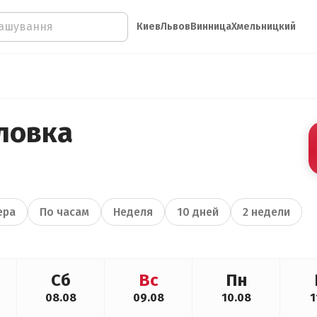
Киев
Львов
Винница
Хмельницкий
ловка
ера
По часам
Неделя
10 дней
2 недели
Сб
Вс
Пн
08.08
09.08
10.08
1