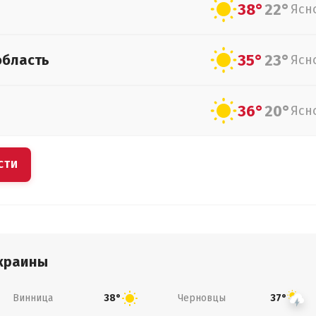
38°
22°
Ясн
35°
23°
область
Ясн
36°
20°
Ясн
СТИ
краины
Винница
Черновцы
38°
37°