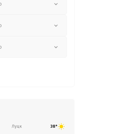
о
о
о
Луцк
38°