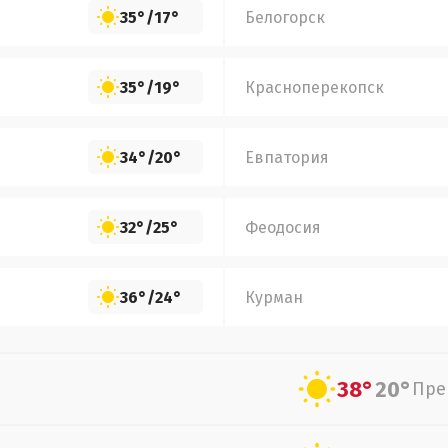
35°
/
17°
Белогорск
35°
/
19°
Красноперекопск
34°
/
20°
Евпатория
32°
/
25°
Феодосия
36°
/
24°
Курман
38°
20°
Пре