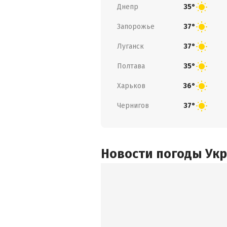
Днепр
35°
Запорожье
37°
Луганск
37°
Полтава
35°
Харьков
36°
Чернигов
37°
Новости погоды Ук