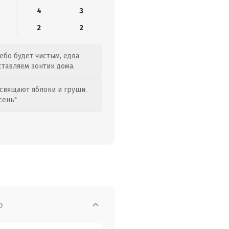
4
3
2
2
небо будет чистым, едва
ставляем зонтик дома.
свящают яблоки и груши.
сень"
о