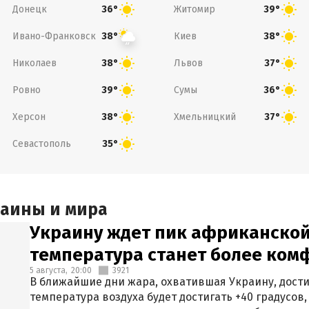
Донецк
Житомир
36°
39°
Ивано-Франковск
Киев
38°
38°
Николаев
Львов
38°
37°
Ровно
Сумы
39°
36°
Херсон
Хмельницкий
38°
37°
Севастополь
35°
раины и мира
Украину ждет пик африканской
температура станет более ком
5 августа,
20:00
3921
В ближайшие дни жара, охватившая Украину, дости
температура воздуха будет достигать +40 градусов,