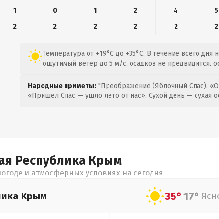
1
0
1
2
4
5
2
2
2
2
2
2
Температура от +19°C до +35°C. В течение всего дня 
ощутимый ветер до 5 м/с, осадков не предвидится, о
Народные приметы:
"Преображение (Яблочный Спас). «О
«Пришел Спас — ушло лето от нас». Сухой день — сухая о
ая Республика Крым
огоде и атмосферных условиях на сегодня
35°
17°
лика Крым
Ясн