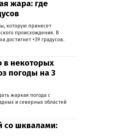
я жара: где
дусов
ры, которую принесет
ского происхождения. В
а достигнет +39 градусов.
о в некоторых
оз погоды на 3
дать жаркая погода с
падных и северных областей
й со шквалами: