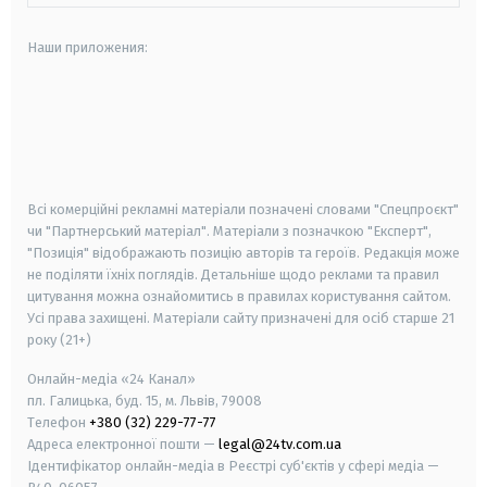
Наши приложения:
android
apple
smart tv
samsung smart tv
Всі комерційні рекламні матеріали позначені словами "Спецпроєкт"
чи "Партнерський матеріал". Матеріали з позначкою "Експерт",
"Позиція" відображають позицію авторів та героїв. Редакція може
не поділяти їхніх поглядів. Детальніше щодо реклами та правил
цитування можна ознайомитись в правилах користування сайтом.
Усі права захищені.
Матеріали сайту призначені для осіб старше
21
року (21+)
Онлайн-медіа «24 Канал»
пл. Галицька, буд. 15, м. Львів, 79008
Телефон
+380 (32) 229-77-77
Адреса електронної пошти —
legal@24tv.com.ua
Ідентифікатор онлайн-медіа в Реєстрі суб'єктів у сфері медіа —