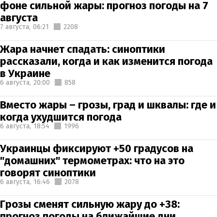
фоне сильной жары: прогноз погоды на 7
августа
7 августа,
06:21
2208
Жара начнет спадать: синоптики
рассказали, когда и как изменится погода
в Украине
6 августа,
20:00
858
Вместо жары – грозы, град и шквалы: где и
когда ухудшится погода
6 августа,
18:54
1996
Украинцы фиксируют +50 градусов на
"домашних" термометрах: что на это
говорят синоптики
6 августа,
16:46
2078
Грозы сменят сильную жару до +38:
прогноз погоды на ближайшие дни