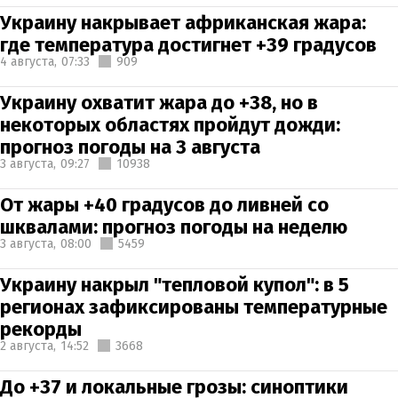
Украину накрывает африканская жара:
где температура достигнет +39 градусов
4 августа,
07:33
909
Украину охватит жара до +38, но в
некоторых областях пройдут дожди:
прогноз погоды на 3 августа
3 августа,
09:27
10938
От жары +40 градусов до ливней со
шквалами: прогноз погоды на неделю
3 августа,
08:00
5459
Украину накрыл "тепловой купол": в 5
регионах зафиксированы температурные
рекорды
2 августа,
14:52
3668
До +37 и локальные грозы: синоптики