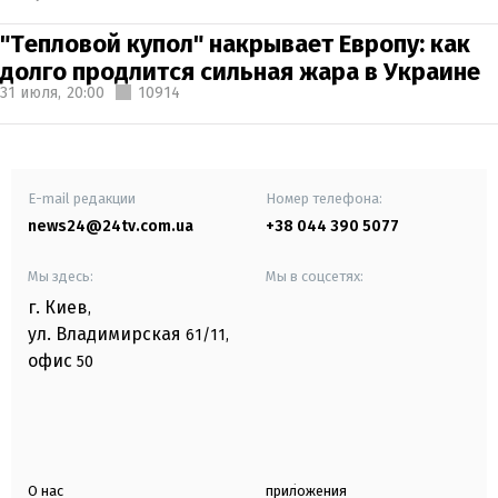
"Тепловой купол" накрывает Европу: как
долго продлится сильная жара в Украине
31 июля,
20:00
10914
E-mail редакции
Номер телефона:
news24@24tv.com.ua
+38 044 390 5077
Мы здесь:
Мы в соцсетях:
г. Киев
,
ул. Владимирская
61/11,
офис
50
О нас
приложения