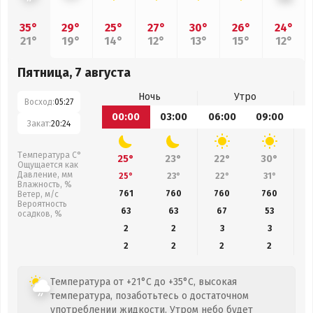
35°
29°
25°
27°
30°
26°
24°
21°
19°
14°
12°
13°
15°
12°
Пятница, 7 августа
Ночь
Утро
Восход:
05:27
00:00
03:00
06:00
09:00
1
Закат:
20:24
Температура С°
25°
23°
22°
30°
Ощущается как
Давление, мм
25°
23°
22°
31°
Влажность, %
761
760
760
760
Ветер, м/с
Вероятность
63
63
67
53
осадков, %
2
2
3
3
2
2
2
2
Температура от +21°C до +35°C, высокая
температура, позаботьтесь о достаточном
употреблении жидкости. Утром небо будет