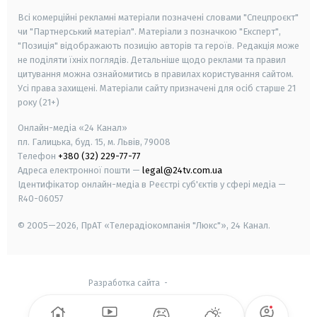
Всі комерційні рекламні матеріали позначені словами "Спецпроєкт"
чи "Партнерський матеріал". Матеріали з позначкою "Експерт",
"Позиція" відображають позицію авторів та героїв. Редакція може
не поділяти їхніх поглядів. Детальніше щодо реклами та правил
цитування можна ознайомитись в правилах користування сайтом.
Усі права захищені.
Матеріали сайту призначені для осіб старше
21
року (21+)
Онлайн-медіа «24 Канал»
пл. Галицька, буд. 15, м. Львів, 79008
Телефон
+380 (32) 229-77-77
Адреса електронної пошти —
legal@24tv.com.ua
Ідентифікатор онлайн-медіа в Реєстрі суб'єктів у сфері медіа —
R40-06057
© 2005—2026,
ПрАТ «Телерадіокомпанія "Люкс"», 24 Канал.
Разработка сайта
-