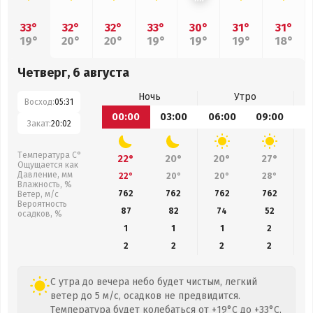
33°
32°
32°
33°
30°
31°
31°
19°
20°
20°
19°
19°
19°
18°
Четверг, 6 августа
Ночь
Утро
Восход:
05:31
00:00
03:00
06:00
09:00
1
Закат:
20:02
Температура С°
22°
20°
20°
27°
Ощущается как
Давление, мм
22°
20°
20°
28°
Влажность, %
762
762
762
762
Ветер, м/с
Вероятность
87
82
74
52
осадков, %
1
1
1
2
2
2
2
2
С утра до вечера небо будет чистым, легкий
ветер до 5 м/с, осадков не предвидится.
Температура будет колебаться от +19°C до +33°C,