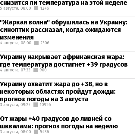
снизится ли температура на этой неделе
5 августа,
08:00
1246
"Жаркая волна" обрушилась на Украину:
синоптик рассказал, когда ожидаются
изменения
4 августа,
08:00
2306
Украину накрывает африканская жара:
где температура достигнет +39 градусов
4 августа,
07:33
900
Украину охватит жара до +38, но в
некоторых областях пройдут дожди:
прогноз погоды на 3 августа
3 августа,
09:27
10926
От жары +40 градусов до ливней со
шквалами: прогноз погоды на неделю
3 августа,
08:00
5436