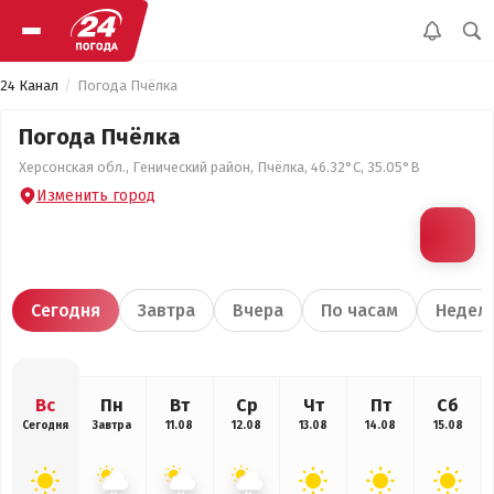
24 Канал
Погода Пчёлка
Погода Пчёлка
Херсонская обл., Генический район, Пчёлка, 46.32°С, 35.05°В
Изменить город
Сегодня
Завтра
Вчера
По часам
Недел
Вс
Пн
Вт
Ср
Чт
Пт
Сб
Сегодня
Завтра
11.08
12.08
13.08
14.08
15.08