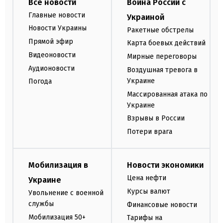
Все новости
Война России с
Главные новости
Украиной
Новости Украины
Ракетные обстрелы
Прямой эфир
Карта боевых действий
Видеоновости
Мирные переговоры
Аудионовости
Воздушная тревога в
Украине
Погода
Массированная атака по
Украине
Взрывы в России
Потери врага
Мобилизация в
Новости экономики
Цена нефти
Украине
Курсы валют
Увольнение с военной
службы
Финансовые новости
Мобилизация 50+
Тарифы на