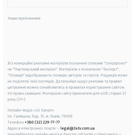
Наши приложения:
android
apple
smart tv
samsung smart tv
Всі комерційні рекламні матеріали позначені словами "Спецпроєкт"
чи "Партнерський матеріал". Матеріали з позначкою "Експерт",
"Позиція" відображають позицію авторів та героїв. Редакція може
не поділяти їхніх поглядів. Детальніше щодо реклами та правил
цитування можна ознайомитись в правилах користування сайтом.
Усі права захищені.
Матеріали сайту призначені для осіб старше
21
року (21+)
Онлайн-медіа «24 Канал»
пл. Галицька, буд. 15, м. Львів, 79008
Телефон
+380 (32) 229-77-77
Адреса електронної пошти —
legal@24tv.com.ua
Ідентифікатор онлайн-медіа в Реєстрі суб'єктів у сфері медіа —