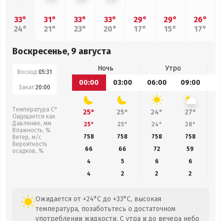
33°
31°
33°
33°
29°
29°
26°
24°
21°
23°
20°
17°
15°
17°
Воскресенье, 9 августа
Ночь
Утро
Восход:
05:31
00:00
03:00
06:00
09:00
1
Закат:
20:00
Температура С°
25°
25°
24°
27°
Ощущается как
Давление, мм
25°
25°
24°
28°
Влажность, %
758
758
758
758
Ветер, м/с
Вероятность
66
66
72
59
осадков, %
4
5
6
6
4
2
2
2
Ожидается от +24°C до +33°C, высокая
температура, позаботьтесь о достаточном
употреблении жидкости. С утра и до вечера небо