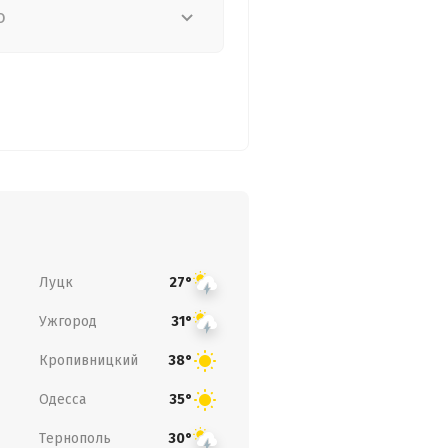
о
Луцк
27°
Ужгород
31°
Кропивницкий
38°
Одесса
35°
Тернополь
30°