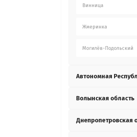
Винница
Жмеринка
Могилёв-Подольский
Автономная Респуб
Волынская
область
Днепропетровская