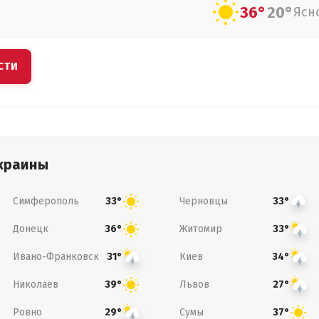
36°
20°
Ясн
СТИ
краины
Симферополь
Черновцы
33°
33°
Донецк
Житомир
36°
33°
Ивано-Франковск
Киев
31°
34°
Николаев
Львов
39°
27°
Ровно
Сумы
29°
37°