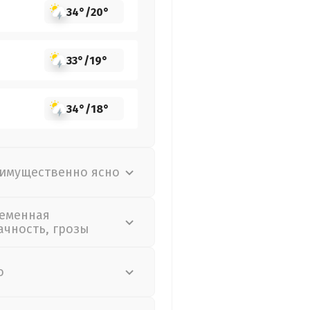
34°
/
20°
33°
/
19°
34°
/
18°
имущественно ясно
еменная
ачность, грозы
о