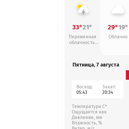
33°
21°
29°
19°
Переменная
Облачно
облачность,
грозы
Пятница, 7 августа
Восход:
Закат:
05:43
20:34
Температура С°
Ощущается как
Давление, мм
Влажность, %
Ветер, м/с