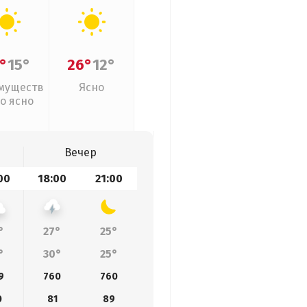
°
15°
26°
12°
муществ
Ясно
о ясно
Вечер
00
18:00
21:00
°
27°
25°
°
30°
25°
9
760
760
0
81
89