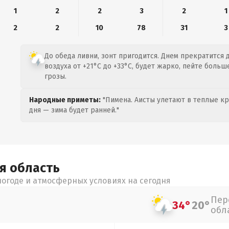
1
2
2
3
2
1
2
2
10
78
31
3
До обеда ливни, зонт пригодится. Днем прекратится
воздуха от +21°C до +33°C, будет жарко, пейте больш
грозы.
Народные приметы:
"Пимена. Аисты улетают в теплые кра
дня — зима будет ранней."
ая
область
огоде и атмосферных условиях на сегодня
Пер
34°
20°
обл