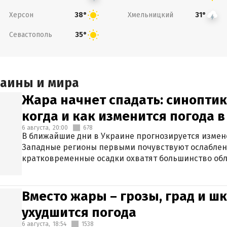
Херсон
Хмельницкий
38°
31°
Севастополь
35°
раины и мира
Жара начнет спадать: синоптик
когда и как изменится погода 
6 августа,
20:00
678
В ближайшие дни в Украине прогнозируется измен
Западные регионы первыми почувствуют ослаблен
кратковременные осадки охватят большинство обл
Вместо жары – грозы, град и шк
ухудшится погода
6 августа,
18:54
1538