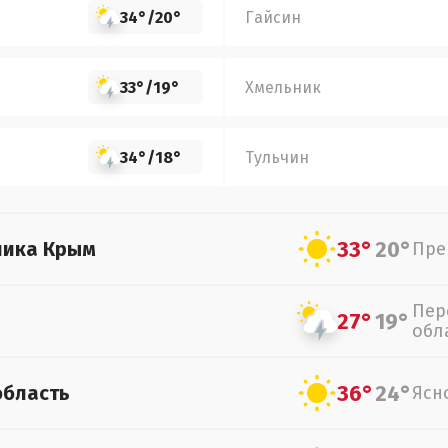
34°
/
20°
Гайсин
33°
/
19°
Хмельник
34°
/
18°
Тульчин
33°
20°
лика Крым
Пре
Пер
27°
19°
обл
36°
24°
область
Ясн