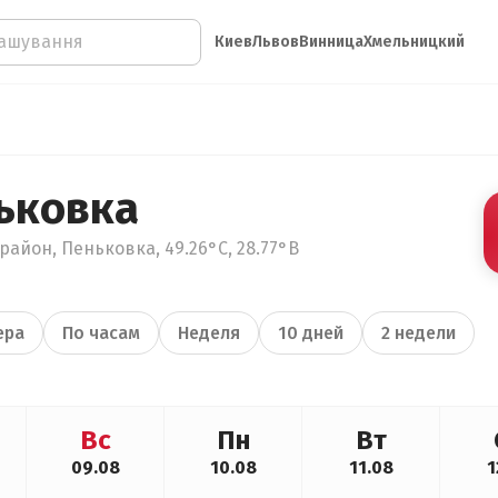
Киев
Львов
Винница
Хмельницкий
ьковка
айон, Пеньковка, 49.26°С, 28.77°В
ера
По часам
Неделя
10 дней
2 недели
Вс
Пн
Вт
09.08
10.08
11.08
1