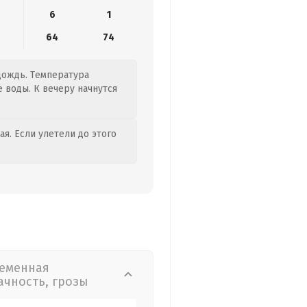
6
1
64
74
 дождь. Температура
е воды. К вечеру начнутся
я. Если улетели до этого
еменная
ачность, грозы