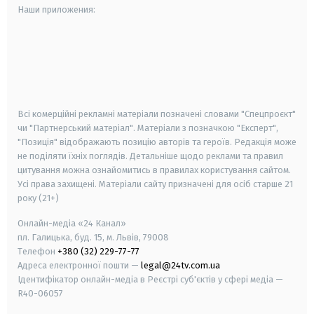
Наши приложения:
android
apple
smart tv
samsung smart tv
Всі комерційні рекламні матеріали позначені словами "Спецпроєкт"
чи "Партнерський матеріал". Матеріали з позначкою "Експерт",
"Позиція" відображають позицію авторів та героїв. Редакція може
не поділяти їхніх поглядів. Детальніше щодо реклами та правил
цитування можна ознайомитись в правилах користування сайтом.
Усі права захищені.
Матеріали сайту призначені для осіб старше
21
року (21+)
Онлайн-медіа «24 Канал»
пл. Галицька, буд. 15, м. Львів, 79008
Телефон
+380 (32) 229-77-77
Адреса електронної пошти —
legal@24tv.com.ua
Ідентифікатор онлайн-медіа в Реєстрі суб'єктів у сфері медіа —
R40-06057