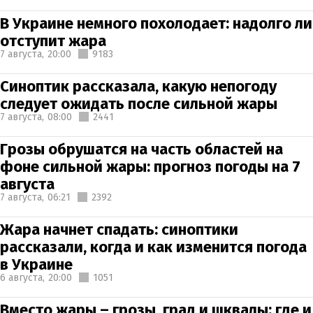
В Украине немного похолодает: надолго ли
отступит жара
7 августа,
20:00
9183
Синоптик рассказала, какую непогоду
следует ожидать после сильной жары
7 августа,
08:00
2441
Грозы обрушатся на часть областей на
фоне сильной жары: прогноз погоды на 7
августа
7 августа,
06:21
2392
Жара начнет спадать: синоптики
рассказали, когда и как изменится погода
в Украине
6 августа,
20:00
1051
Вместо жары – грозы, град и шквалы: где и