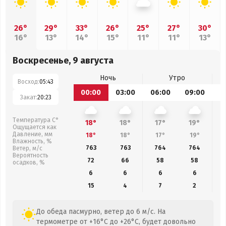
26°
29°
33°
26°
25°
27°
30°
16°
13°
14°
15°
11°
11°
13°
Воскресенье, 9 августа
Ночь
Утро
Восход:
05:43
00:00
03:00
06:00
09:00
1
Закат:
20:23
Температура С°
18°
18°
17°
19°
Ощущается как
Давление, мм
18°
18°
17°
19°
Влажность, %
763
763
764
764
Ветер, м/с
Вероятность
72
66
58
58
осадков, %
6
6
6
6
15
4
7
2
До обеда пасмурно, ветер до 6 м/с. На
термометре от +16°C до +26°C, будет довольно