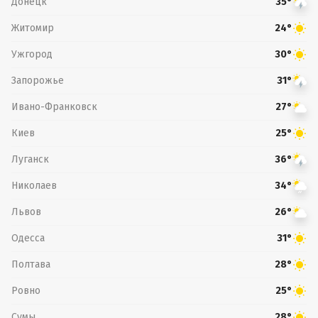
Донецк
35°
Житомир
24°
Ужгород
30°
Запорожье
31°
Ивано-Франковск
27°
Киев
25°
Луганск
36°
Николаев
34°
Львов
26°
Одесса
31°
Полтава
28°
Ровно
25°
Сумы
28°