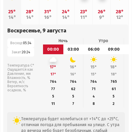
25°
28°
31°
24°
23°
26°
28°
14°
14°
16°
14°
11°
9°
12°
Воскресенье, 9 августа
Ночь
Утро
Восход:
05:34
00:00
03:00
06:00
09:00
1
Закат:
20:24
Температура С°
17°
16°
15°
18°
Ощущается как
Давление, мм
17°
16°
15°
18°
Влажность, %
764
764
764
765
Ветер, м/с
Вероятность
77
62
71
61
осадков, %
5
5
4
5
11
7
8
2
Температура будет колебаться от +14°C до +25°C,
отличная погода для пребывания на улице. С утра
до вечера небо будет безоблачным, слабый