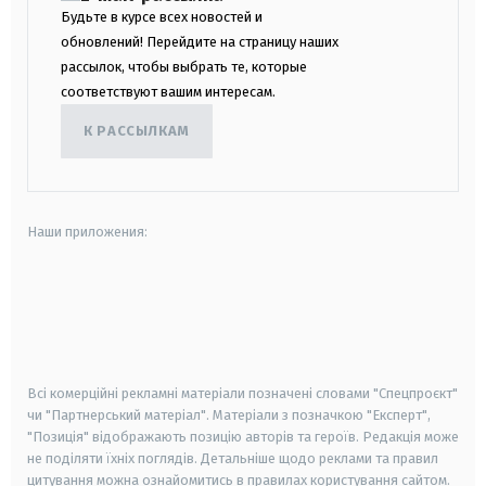
Будьте в курсе всех новостей и
обновлений! Перейдите на страницу наших
рассылок, чтобы выбрать те, которые
соответствуют вашим интересам.
К РАССЫЛКАМ
Наши приложения:
android
apple
smart tv
samsung smart tv
Всі комерційні рекламні матеріали позначені словами "Спецпроєкт"
чи "Партнерський матеріал". Матеріали з позначкою "Експерт",
"Позиція" відображають позицію авторів та героїв. Редакція може
не поділяти їхніх поглядів. Детальніше щодо реклами та правил
цитування можна ознайомитись в правилах користування сайтом.