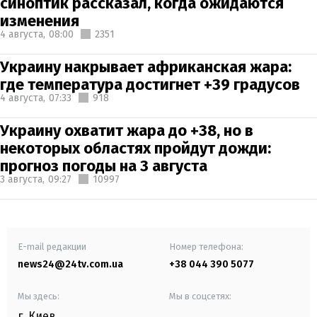
синоптик рассказал, когда ожидаются
изменения
4 августа,
08:00
2351
Украину накрывает африканская жара:
где температура достигнет +39 градусов
4 августа,
07:33
918
Украину охватит жара до +38, но в
некоторых областях пройдут дожди:
прогноз погоды на 3 августа
3 августа,
09:27
10997
E-mail редакции
Номер телефона:
news24@24tv.com.ua
+38 044 390 5077
Мы здесь:
Мы в соцсетях:
г. Киев
,