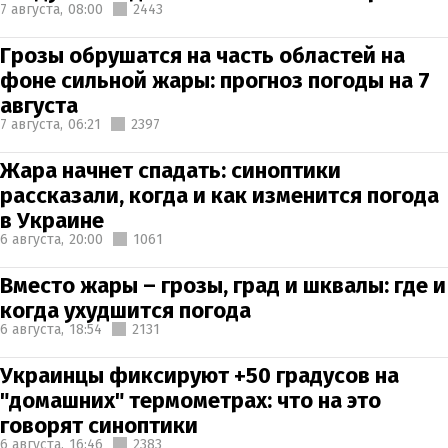
7 августа,
08:00
2443
Грозы обрушатся на часть областей на
фоне сильной жары: прогноз погоды на 7
августа
7 августа,
06:21
2397
Жара начнет спадать: синоптики
рассказали, когда и как изменится погода
в Украине
6 августа,
20:00
1061
Вместо жары – грозы, град и шквалы: где и
когда ухудшится погода
6 августа,
18:54
2131
Украинцы фиксируют +50 градусов на
"домашних" термометрах: что на это
говорят синоптики
6 августа,
16:46
2383