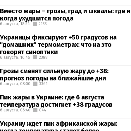
Вместо жары – грозы, град и шквалы: где и
когда ухудшится погода
6 августа,
18:54
2133
Украинцы фиксируют +50 градусов на
"домашних" термометрах: что на это
говорят синоптики
6 августа,
16:46
2388
Грозы сменят сильную жару до +38:
прогноз погоды на ближайшие дни
6 августа,
08:00
3361
Пик жары в Украине: где 6 августа
температура достигнет +38 градусов
6 августа,
06:40
844
Украину ждет пик африканской жары:
когда температура станет более