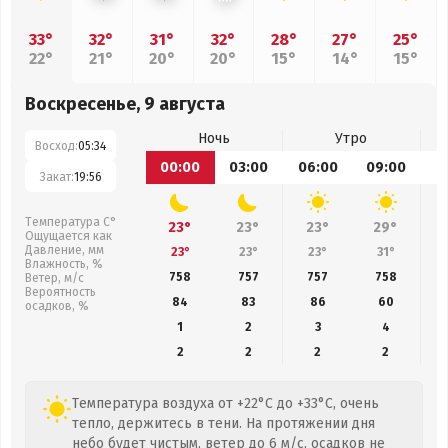
33°
32°
31°
32°
28°
27°
25°
22°
21°
20°
20°
15°
14°
15°
Воскресенье, 9 августа
Ночь
Утро
Восход:
05:34
00:00
03:00
06:00
09:00
1
Закат:
19:56
Температура С°
23°
23°
23°
29°
Ощущается как
Давление, мм
23°
23°
23°
31°
Влажность, %
758
757
757
758
Ветер, м/с
Вероятность
84
83
86
60
осадков, %
1
2
3
4
2
2
2
2
Температура воздуха от +22°C до +33°C, очень
тепло, держитесь в тени. На протяжении дня
небо будет чистым, ветер до 6 м/с, осадков не