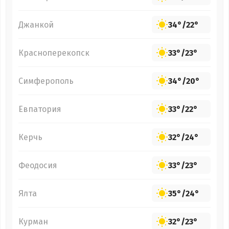
Джанкой
34°
/
22°
Красноперекопск
33°
/
23°
Симферополь
34°
/
20°
Евпатория
33°
/
22°
Керчь
32°
/
24°
Феодосия
33°
/
23°
Ялта
35°
/
24°
Курман
32°
/
23°