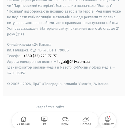
чи "Партнерський матеріал". Матеріали з позначкою "Експерт",
"Позиція" відображають позицію авторів та героїв. Редакція може
не поділяти їхніх поглядів. Детальніше щодо реклами та правил
цитування можна ознайомитись в правилах користування сайтом.
Усі права захищені.
Матеріали сайту призначені для осіб старше
21
року (21+)
Онлайн-медіа «24 Канал»
пл. Галицька, буд. 15, м. Львів, 79008
Телефон
+380 (32) 229-77-77
Адреса електронної пошти —
legal@24tv.com.ua
Ідентифікатор онлайн-медіа в Реєстрі суб'єктів у сфері медіа —
R40-06057
© 2005—2026,
ПрАТ «Телерадіокомпанія "Люкс"», 24 Канал.
Разработка сайта
-
24 Канал
TV
Игры
Погода
Кабинет