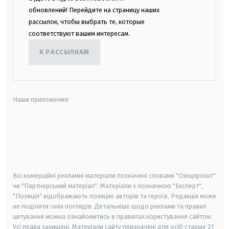
обновлений! Перейдите на страницу наших
рассылок, чтобы выбрать те, которые
соответствуют вашим интересам.
К РАССЫЛКАМ
Наши приложения:
android
apple
smart tv
samsung smart tv
Всі комерційні рекламні матеріали позначені словами "Спецпроєкт"
чи "Партнерський матеріал". Матеріали з позначкою "Експерт",
"Позиція" відображають позицію авторів та героїв. Редакція може
не поділяти їхніх поглядів. Детальніше щодо реклами та правил
цитування можна ознайомитись в правилах користування сайтом.
Усі права захищені.
Матеріали сайту призначені для осіб старше
21