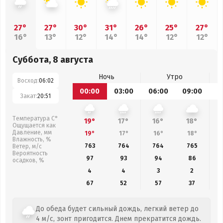
27°
27°
30°
31°
26°
25°
27°
16°
13°
12°
14°
14°
12°
12°
Суббота, 8 августа
Ночь
Утро
Восход:
06:02
00:00
03:00
06:00
09:00
1
Закат:
20:51
Температура С°
19°
17°
16°
18°
Ощущается как
Давление, мм
19°
17°
16°
18°
Влажность, %
763
764
764
765
Ветер, м/с
Вероятность
97
93
94
86
осадков, %
4
4
3
2
67
52
57
37
До обеда будет сильный дождь, легкий ветер до
4 м/с, зонт пригодится. Днем прекратится дождь.