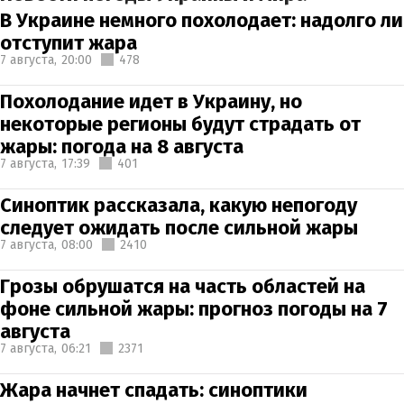
В Украине немного похолодает: надолго ли
отступит жара
7 августа,
20:00
478
Похолодание идет в Украину, но
некоторые регионы будут страдать от
жары: погода на 8 августа
7 августа,
17:39
401
Синоптик рассказала, какую непогоду
следует ожидать после сильной жары
7 августа,
08:00
2410
Грозы обрушатся на часть областей на
фоне сильной жары: прогноз погоды на 7
августа
7 августа,
06:21
2371
Жара начнет спадать: синоптики