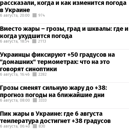
рассказали, когда и как изменится погода
в Украине
6 августа,
20:00
974
Вместо жары – грозы, град и шквалы: где и
когда ухудшится погода
6 августа,
18:54
2113
Украинцы фиксируют +50 градусов на
"домашних" термометрах: что на это
говорят синоптики
6 августа,
16:46
2282
Грозы сменят сильную жару до +38:
прогноз погоды на ближайшие дни
6 августа,
08:00
3333
Пик жары в Украине: где 6 августа
температура достигнет +38 градусов
6 августа,
06:40
830