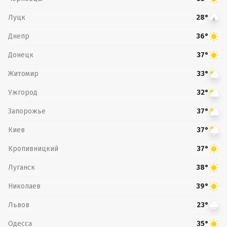
Луцк
28°
Днепр
36°
Донецк
37°
Житомир
33°
Ужгород
32°
Запорожье
37°
Киев
37°
Кропивницкий
37°
Луганск
38°
Николаев
39°
Львов
23°
Одесса
35°