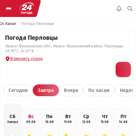
24 Канал
Погода Перловцы
Погода Перловцы
Ивано-Франковская обл., Ивано-Франковский район, Перловцы,
49.18°С, 24.61°В
Изменить город
Сегодня
Завтра
Вчера
По часам
Недел
Сб
Вс
Пн
Вт
Ср
Чт
Пт
Завтра
09.08
10.08
11.08
12.08
13.08
14.08