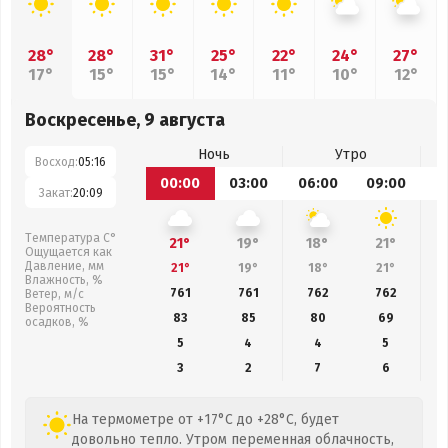
28°
28°
31°
25°
22°
24°
27°
17°
15°
15°
14°
11°
10°
12°
Воскресенье, 9 августа
Ночь
Утро
Восход:
05:16
00:00
03:00
06:00
09:00
1
Закат:
20:09
Температура С°
21°
19°
18°
21°
Ощущается как
Давление, мм
21°
19°
18°
21°
Влажность, %
761
761
762
762
Ветер, м/с
Вероятность
83
85
80
69
осадков, %
5
4
4
5
3
2
7
6
На термометре от +17°C до +28°C, будет
довольно тепло. Утром переменная облачность,