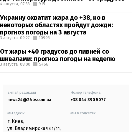
4 августа,
07:33
915
Украину охватит жара до +38, но в
некоторых областях пройдут дожди:
прогноз погоды на 3 августа
3 августа,
09:27
10995
От жары +40 градусов до ливней со
шквалами: прогноз погоды на неделю
3 августа,
08:00
5466
E-mail редакции
Номер телефона:
news24@24tv.com.ua
+38 044 390 5077
Мы здесь:
Мы в соцсетях:
г. Киев
,
ул. Владимирская
61/11,