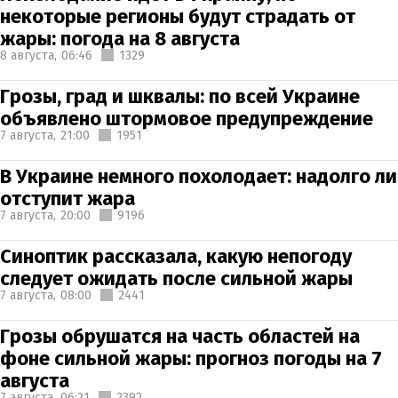
некоторые регионы будут страдать от
жары: погода на 8 августа
8 августа,
06:46
1329
Грозы, град и шквалы: по всей Украине
объявлено штормовое предупреждение
7 августа,
21:00
1951
В Украине немного похолодает: надолго ли
отступит жара
7 августа,
20:00
9196
Синоптик рассказала, какую непогоду
следует ожидать после сильной жары
7 августа,
08:00
2441
Грозы обрушатся на часть областей на
фоне сильной жары: прогноз погоды на 7
августа
7 августа,
06:21
2392