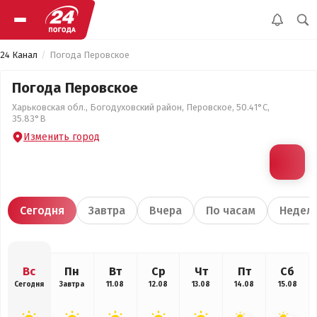
24 Канал
Погода Перовское
Погода Перовское
Харьковская обл., Богодуховский район, Перовское, 50.41°С,
35.83°В
Изменить город
Сегодня
Завтра
Вчера
По часам
Недел
Вс
Пн
Вт
Ср
Чт
Пт
Сб
Сегодня
Завтра
11.08
12.08
13.08
14.08
15.08