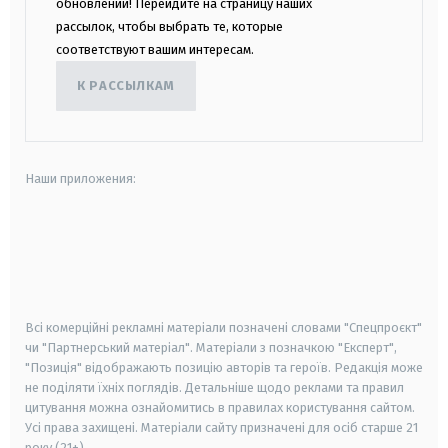
обновлений! Перейдите на страницу наших
рассылок, чтобы выбрать те, которые
соответствуют вашим интересам.
К РАССЫЛКАМ
Наши приложения:
android
apple
smart tv
samsung smart tv
Всі комерційні рекламні матеріали позначені словами "Спецпроєкт"
чи "Партнерський матеріал". Матеріали з позначкою "Експерт",
"Позиція" відображають позицію авторів та героїв. Редакція може
не поділяти їхніх поглядів. Детальніше щодо реклами та правил
цитування можна ознайомитись в правилах користування сайтом.
Усі права захищені.
Матеріали сайту призначені для осіб старше
21
року (21+)