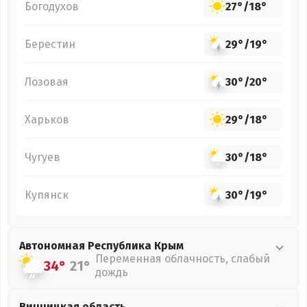
Богодухов
27°
/
18°
Берестин
29°
/
19°
Лозовая
30°
/
20°
Харьков
29°
/
18°
Чугуев
30°
/
18°
Купянск
30°
/
19°
Автономная Республика Крым
Переменная облачность, слабый
34°
21°
дождь
Винницкая
область