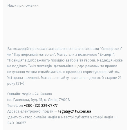
Наши приложения:
android
apple
smart tv
samsung smart tv
Всі комерційні рекламні матеріали позначені словами "Спецпроєкт"
чи "Партнерський матеріал". Матеріали з позначкою "Експерт",
"Позиція" відображають позицію авторів та героїв. Редакція може
не поділяти їхніх поглядів. Детальніше щодо реклами та правил
цитування можна ознайомитись в правилах користування сайтом.
Усі права захищені.
Матеріали сайту призначені для осіб старше
21
року (21+)
Онлайн-медіа «24 Канал»
пл. Галицька, буд. 15, м. Львів, 79008
Телефон
+380 (32) 229-77-77
Адреса електронної пошти —
legal@24tv.com.ua
Ідентифікатор онлайн-медіа в Реєстрі суб'єктів у сфері медіа —
R40-06057