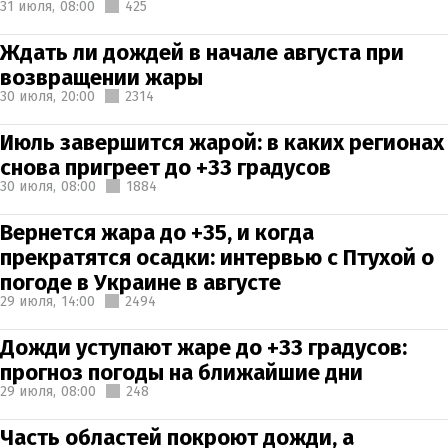
31 июля,
08:00
425
Ждать ли дождей в начале августа при
возвращении жары
30 июля,
20:00
2314
Июль завершится жарой: в каких регионах
снова пригреет до +33 градусов
30 июля,
08:00
1884
Вернется жара до +35, и когда
прекратятся осадки: интервью с Птухой о
погоде в Украине в августе
29 июля,
14:00
2494
Дожди уступают жаре до +33 градусов:
прогноз погоды на ближайшие дни
29 июля,
08:00
248
Часть областей покроют дожди, а