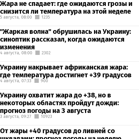
Жара не спадает: где ожидаются грозы и
снизится ли температура на этой неделе
5 августа,
08:00
1235
"Жаркая волна" обрушилась на Украину:
синоптик рассказал, когда ожидаются
изменения
4 августа,
08:00
2302
Украину накрывает африканская жара:
где температура достигнет +39 градусов
4 августа,
07:33
900
Украину охватит жара до +38, но в
некоторых областях пройдут дожди:
прогноз погоды на 3 августа
3 августа,
09:27
10923
От жары +40 градусов до ливней со
шквалами: прогноз погоды на неделю