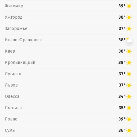
Житомир
39°
Ужгород
38°
Запорожье
37°
Ивано-Франковск
38°
Киев
38°
Кропивницкий
38°
Луганск
37°
Львов
37°
Одесса
34°
Полтава
35°
Ровно
39°
Сумы
36°