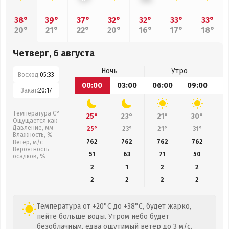
38°
39°
37°
32°
32°
33°
33°
20°
21°
22°
20°
16°
17°
18°
Четверг, 6 августа
Ночь
Утро
Восход:
05:33
00:00
03:00
06:00
09:00
1
Закат:
20:17
Температура С°
25°
23°
21°
30°
Ощущается как
Давление, мм
25°
23°
21°
31°
Влажность, %
762
762
762
762
Ветер, м/с
Вероятность
51
63
71
50
осадков, %
2
1
2
2
2
2
2
2
Температура от +20°C до +38°C, будет жарко,
пейте больше воды. Утром небо будет
безоблачным, едва ощутимый ветер до 3 м/с.