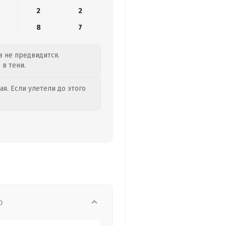
2
2
8
7
в не предвидится.
 в тени.
я. Если улетели до этого
о