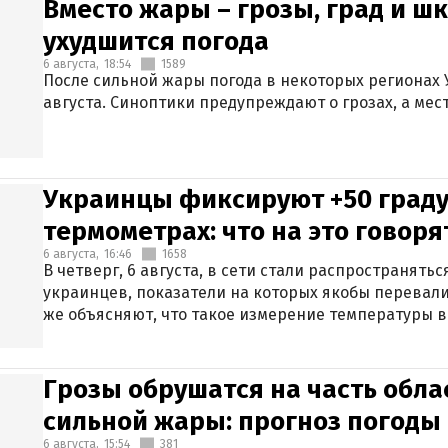
Вместо жары – грозы, град и шк
ухудшится погода
6 августа,
18:54
1589
После сильной жары погода в некоторых регионах 
августа. Синоптики предупреждают о грозах, а мес
Украинцы фиксируют +50 граду
термометрах: что на это говор
6 августа,
16:46
1658
В четверг, 6 августа, в сети стали распространят
украинцев, показатели на которых якобы перевали
же объясняют, что такое измерение температуры в
Грозы обрушатся на часть обла
сильной жары: прогноз погоды 
6 августа,
15:54
381