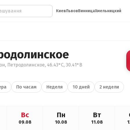
Киев
Львов
Винница
Хмельницкий
родолинское
он, Петродолинское, 46.43°С, 30.41°В
ера
По часам
Неделя
10 дней
2 недели
Вс
Пн
Вт
09.08
10.08
11.08
1