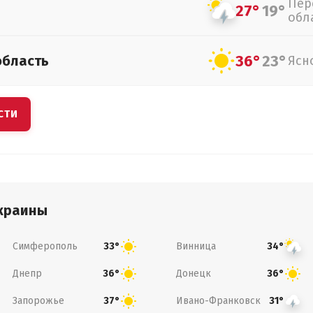
Пер
27°
19°
обл
36°
23°
область
Ясн
СТИ
краины
Симферополь
Винница
33°
34°
Днепр
Донецк
36°
36°
Запорожье
Ивано-Франковск
37°
31°