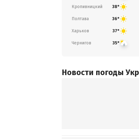
Кропивницкий
38°
Полтава
36°
Харьков
37°
Чернигов
35°
Новости погоды Ук