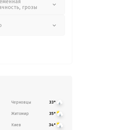
еменная
ачность, грозы
о
Черновцы
33°
Житомир
35°
Киев
34°