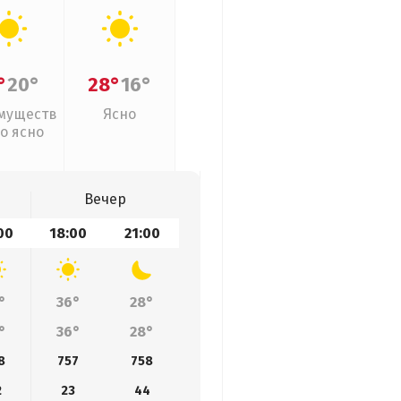
°
20°
28°
16°
муществ
Ясно
о ясно
Вечер
00
18:00
21:00
°
36°
28°
°
36°
28°
8
757
758
2
23
44