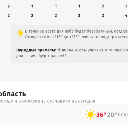
2
1
1
1
2
3
2
2
2
2
2
4
В течение всего дня небо будет безоблачным, осадко
Ожидается от +21°C до +37°C, очень тепло, держитесь
Народные приметы:
"Пимена. Аисты улетают в теплые кра
дня — зима будет ранней."
область
огоде и атмосферных условиях на сегодня
36°
20°
Ясн