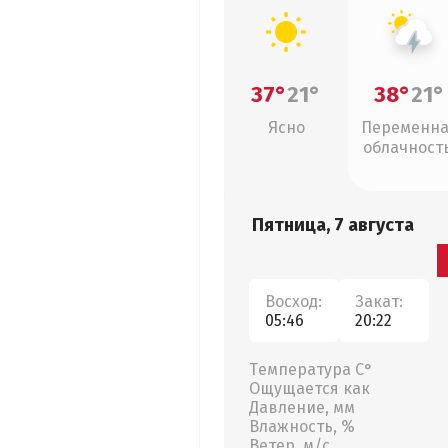
37°
21°
38°
21°
Ясно
Переменн
облачность
грозы
Пятница, 7 августа
Восход:
Закат:
05:46
20:22
Температура С°
Ощущается как
Давление, мм
Влажность, %
Ветер, м/с