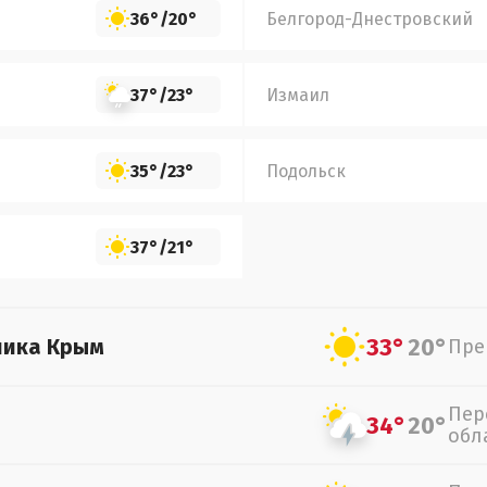
36°
/
20°
Белгород-Днестровский
37°
/
23°
Измаил
35°
/
23°
Подольск
37°
/
21°
33°
20°
лика Крым
Пре
Пер
34°
20°
обл