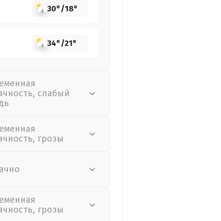
30°
/
18°
34°
/
21°
еменная
ачность, слабый
дь
еменная
ачность, грозы
ачно
еменная
ачность, грозы