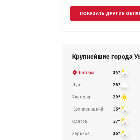
ПОКАЗАТЬ ДРУГИЕ ОБЛА
Крупнейшие города У
Полтава
34°
Луцк
26°
Ужгород
29°
Кропивницкий
35°
Одесса
37°
Харьков
36°