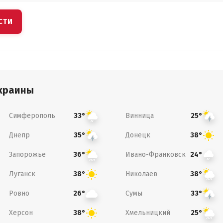
СТИ
краины
Симферополь
Винница
33°
25°
Днепр
Донецк
35°
38°
Запорожье
Ивано-Франковск
36°
24°
Луганск
Николаев
38°
38°
Ровно
Сумы
26°
33°
Херсон
Хмельницкий
38°
25°