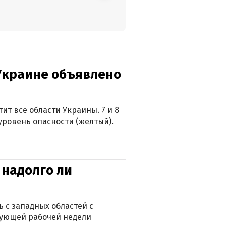
 Украине объявлено
ит все области Украины. 7 и 8
 уровень опасности (желтый).
 надолго ли
 с западных областей с
дующей рабочей недели