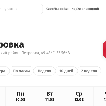
Киев
Львов
Винница
Хмельницкий
ровка
кий район, Петровка, 49.48°С, 33.56°В
ера
По часам
Неделя
10 дней
2 недели
Пн
Вт
Ср
10.08
11.08
12.08
1