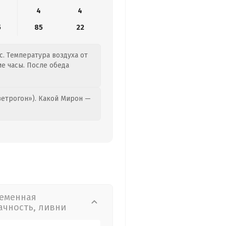
4
4
5
85
22
с. Температура воздуха от
ие часы. После обеда
етрогон»). Какой Мирон —
еменная
ачность, ливни