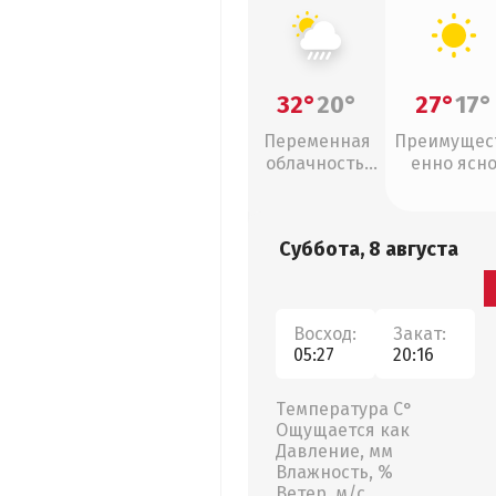
32°
20°
27°
17°
Переменная
Преимущес
облачность,
енно ясн
ливни
Суббота, 8 августа
Восход:
Закат:
05:27
20:16
Температура С°
Ощущается как
Давление, мм
Влажность, %
Ветер, м/с