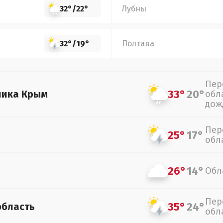
32°
/
22°
Лубны
32°
/
19°
Полтава
Пер
33°
20°
лика Крым
обл
дож
Пер
25°
17°
обл
26°
14°
Обл
Пер
35°
24°
область
обл