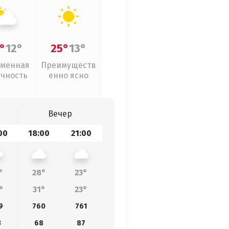
°
12°
25°
13°
менная
Преимуществ
ачность
енно ясно
Вечер
00
18:00
21:00
°
28°
23°
°
31°
23°
9
760
761
3
68
87