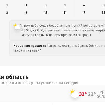
1
1
3
1
4
3
2
2
13
11
7
8
Утром небо будет безоблачным, легкий ветер до 4 м/
+20°C до +32°C, ограничьте активность в самые жарк
начнутся грозы. К вечеру прекратятся грозы.
Народные приметы:
"Мирона. «Ветреный день («Мирон-в
такой и январь.»"
ая
область
огоде и атмосферных условиях на сегодня
Пер
32°
22°
обл