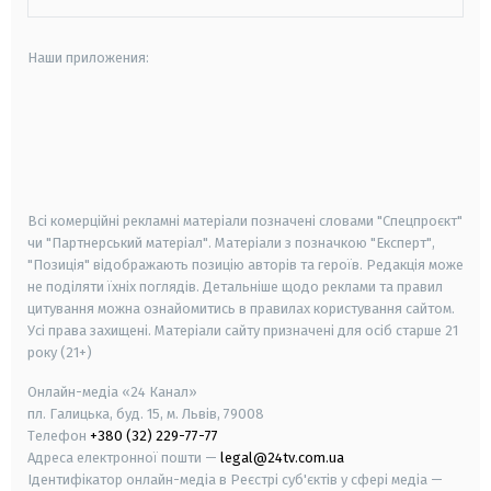
Наши приложения:
android
apple
smart tv
samsung smart tv
Всі комерційні рекламні матеріали позначені словами "Спецпроєкт"
чи "Партнерський матеріал". Матеріали з позначкою "Експерт",
"Позиція" відображають позицію авторів та героїв. Редакція може
не поділяти їхніх поглядів. Детальніше щодо реклами та правил
цитування можна ознайомитись в правилах користування сайтом.
Усі права захищені.
Матеріали сайту призначені для осіб старше
21
року (21+)
Онлайн-медіа «24 Канал»
пл. Галицька, буд. 15, м. Львів, 79008
Телефон
+380 (32) 229-77-77
Адреса електронної пошти —
legal@24tv.com.ua
Ідентифікатор онлайн-медіа в Реєстрі суб'єктів у сфері медіа —