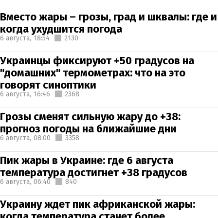
Вместо жары – грозы, град и шквалы: где и
когда ухудшится погода
6 августа,
18:54
2130
Украинцы фиксируют +50 градусов на
"домашних" термометрах: что на это
говорят синоптики
6 августа,
16:46
2368
Грозы сменят сильную жару до +38:
прогноз погоды на ближайшие дни
6 августа,
08:00
3358
Пик жары в Украине: где 6 августа
температура достигнет +38 градусов
6 августа,
06:40
840
Украину ждет пик африканской жары:
когда температура станет более