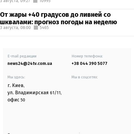
3 августа,
09:27
10995
От жары +40 градусов до ливней со
шквалами: прогноз погоды на неделю
3 августа,
08:00
5465
E-mail редакции
Номер телефона:
news24@24tv.com.ua
+38 044 390 5077
Мы здесь:
Мы в соцсетях:
г. Киев
,
ул. Владимирская
61/11,
офис
50