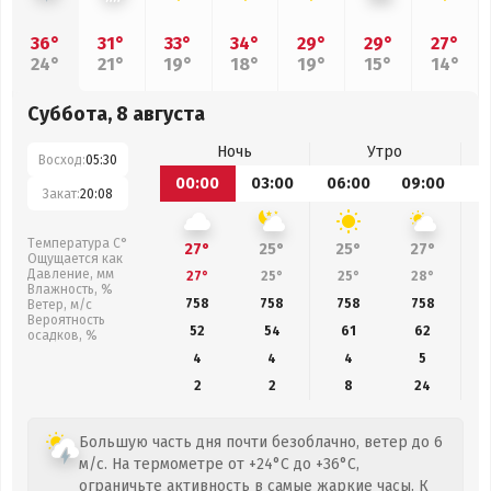
36°
31°
33°
34°
29°
29°
27°
24°
21°
19°
18°
19°
15°
14°
Суббота, 8 августа
Ночь
Утро
Восход:
05:30
00:00
03:00
06:00
09:00
1
Закат:
20:08
Температура С°
27°
25°
25°
27°
Ощущается как
Давление, мм
27°
25°
25°
28°
Влажность, %
758
758
758
758
Ветер, м/с
Вероятность
52
54
61
62
осадков, %
4
4
4
5
2
2
8
24
Большую часть дня почти безоблачно, ветер до 6
м/с. На термометре от +24°C до +36°C,
ограничьте активность в самые жаркие часы. К