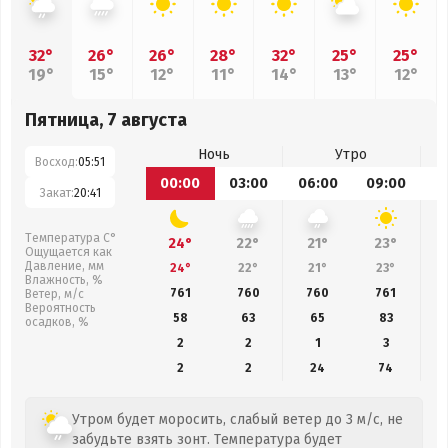
32°
26°
26°
28°
32°
25°
25°
19°
15°
12°
11°
14°
13°
12°
Пятница, 7 августа
Ночь
Утро
Восход:
05:51
00:00
03:00
06:00
09:00
1
Закат:
20:41
Температура С°
24°
22°
21°
23°
Ощущается как
Давление, мм
24°
22°
21°
23°
Влажность, %
761
760
760
761
Ветер, м/с
Вероятность
58
63
65
83
осадков, %
2
2
1
3
2
2
24
74
Утром будет моросить, слабый ветер до 3 м/с, не
забудьте взять зонт. Температура будет