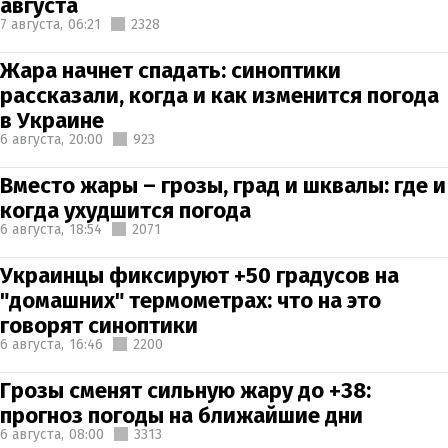
августа
7 августа,
06:21
2328
Жара начнет спадать: синоптики
рассказали, когда и как изменится погода
в Украине
6 августа,
20:00
923
Вместо жары – грозы, град и шквалы: где и
когда ухудшится погода
6 августа,
18:54
2071
Украинцы фиксируют +50 градусов на
"домашних" термометрах: что на это
говорят синоптики
6 августа,
16:46
2200
Грозы сменят сильную жару до +38:
прогноз погоды на ближайшие дни
6 августа,
08:00
3313