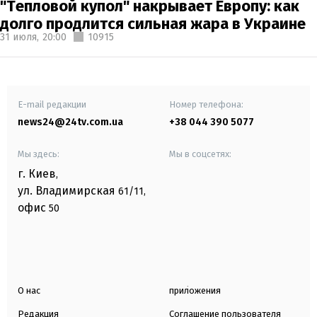
"Тепловой купол" накрывает Европу: как
долго продлится сильная жара в Украине
31 июля,
20:00
10915
E-mail редакции
Номер телефона:
news24@24tv.com.ua
+38 044 390 5077
Мы здесь:
Мы в соцсетях:
г. Киев
,
ул. Владимирская
61/11,
офис
50
О нас
приложения
Редакция
Соглашение пользователя