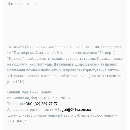
Наши приложения:
android
apple
smart tv
samsung smart tv
Всі комерційні рекламні матеріали позначені словами "Спецпроєкт"
чи "Партнерський матеріал". Матеріали з позначкою "Експерт",
"Позиція" відображають позицію авторів та героїв. Редакція може
не поділяти їхніх поглядів. Детальніше щодо реклами та правил
цитування можна ознайомитись в правилах користування сайтом.
Усі права захищені.
Матеріали сайту призначені для осіб старше
21
року (21+)
Онлайн-медіа «24 Канал»
пл. Галицька, буд. 15, м. Львів, 79008
Телефон
+380 (32) 229-77-77
Адреса електронної пошти —
legal@24tv.com.ua
Ідентифікатор онлайн-медіа в Реєстрі суб'єктів у сфері медіа —
R40-06057