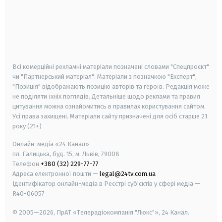
android
apple
smart tv
samsung smart tv
Всі комерційні рекламні матеріали позначені словами "Спецпроєкт"
чи "Партнерський матеріал". Матеріали з позначкою "Експерт",
"Позиція" відображають позицію авторів та героїв. Редакція може
не поділяти їхніх поглядів. Детальніше щодо реклами та правил
цитування можна ознайомитись в правилах користування сайтом.
Усі права захищені.
Матеріали сайту призначені для осіб старше
21
року (21+)
Онлайн-медіа «24 Канал»
пл. Галицька, буд. 15, м. Львів, 79008
Телефон
+380 (32) 229-77-77
Адреса електронної пошти —
legal@24tv.com.ua
Ідентифікатор онлайн-медіа в Реєстрі суб'єктів у сфері медіа —
R40-06057
© 2005—2026,
ПрАТ «Телерадіокомпанія "Люкс"», 24 Канал.