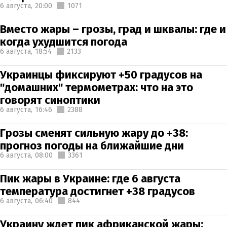
6 августа,
20:00
1071
Вместо жары – грозы, град и шквалы: где и
когда ухудшится погода
6 августа,
18:54
2133
Украинцы фиксируют +50 градусов на
"домашних" термометрах: что на это
говорят синоптики
6 августа,
16:46
2388
Грозы сменят сильную жару до +38:
прогноз погоды на ближайшие дни
6 августа,
08:00
3361
Пик жары в Украине: где 6 августа
температура достигнет +38 градусов
6 августа,
06:40
844
Украину ждет пик африканской жары: