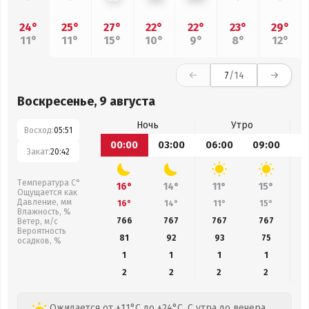
24°
25°
27°
22°
22°
23°
29°
11°
11°
15°
10°
9°
8°
12°
7
/14
Воскресенье, 9 августа
Ночь
Утро
Восход:
05:51
00:00
03:00
06:00
09:00
1
Закат:
20:42
Температура С°
16°
14°
11°
15°
Ощущается как
Давление, мм
16°
14°
11°
15°
Влажность, %
766
767
767
767
Ветер, м/с
Вероятность
81
92
93
75
осадков, %
1
1
1
1
2
2
2
2
Ожидается от +11°C до +24°C. С утра до вечера