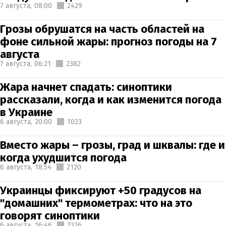
7 августа,
08:00
2429
Грозы обрушатся на часть областей на
фоне сильной жары: прогноз погоды на 7
августа
7 августа,
06:21
2382
Жара начнет спадать: синоптики
рассказали, когда и как изменится погода
в Украине
6 августа,
20:00
1023
Вместо жары – грозы, град и шквалы: где и
когда ухудшится погода
6 августа,
18:54
2120
Украинцы фиксируют +50 градусов на
"домашних" термометрах: что на это
говорят синоптики
6 августа,
16:46
2326