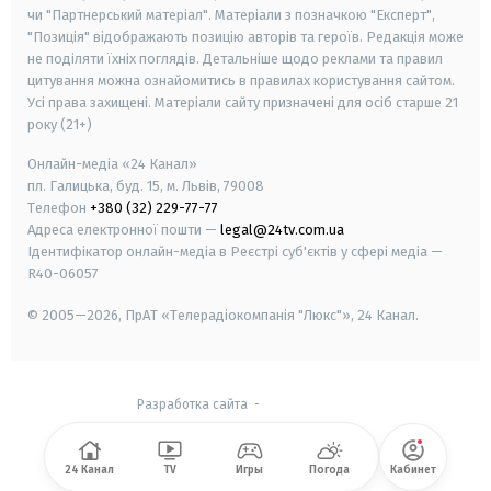
чи "Партнерський матеріал". Матеріали з позначкою "Експерт",
"Позиція" відображають позицію авторів та героїв. Редакція може
не поділяти їхніх поглядів. Детальніше щодо реклами та правил
цитування можна ознайомитись в правилах користування сайтом.
Усі права захищені.
Матеріали сайту призначені для осіб старше
21
року (21+)
Онлайн-медіа «24 Канал»
пл. Галицька, буд. 15, м. Львів, 79008
Телефон
+380 (32) 229-77-77
Адреса електронної пошти —
legal@24tv.com.ua
Ідентифікатор онлайн-медіа в Реєстрі суб'єктів у сфері медіа —
R40-06057
© 2005—2026,
ПрАТ «Телерадіокомпанія "Люкс"», 24 Канал.
Разработка сайта
-
24 Канал
TV
Игры
Погода
Кабинет