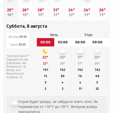
25°
26°
28°
31°
24°
24°
26°
16°
13°
13°
17°
12°
11°
11°
Суббота, 8 августа
Ночь
Утро
Восход:
05:35
00:00
03:00
06:00
09:00
1
Закат:
20:35
Температура С°
22°
20°
17°
20°
Ощущается как
Давление, мм
22°
20°
17°
20°
Влажность, %
761
762
762
763
Ветер, м/с
Вероятность
75
85
76
69
осадков, %
5
4
4
5
2
2
11
32
Утром будет дождь, не забудьте взять зонт. На
термометре от +16°C до +25°C. Вечером дождь
прекратится.