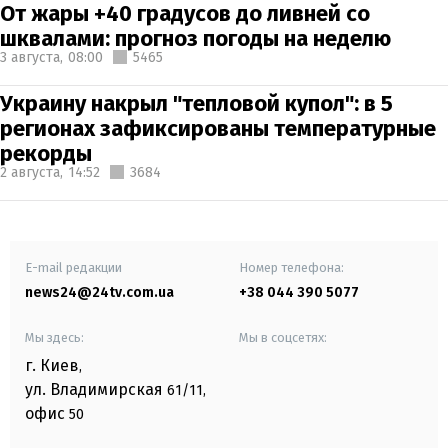
От жары +40 градусов до ливней со
шквалами: прогноз погоды на неделю
3 августа,
08:00
5465
Украину накрыл "тепловой купол": в 5
регионах зафиксированы температурные
рекорды
2 августа,
14:52
3684
E-mail редакции
Номер телефона:
news24@24tv.com.ua
+38 044 390 5077
Мы здесь:
Мы в соцсетях:
г. Киев
,
ул. Владимирская
61/11,
офис
50