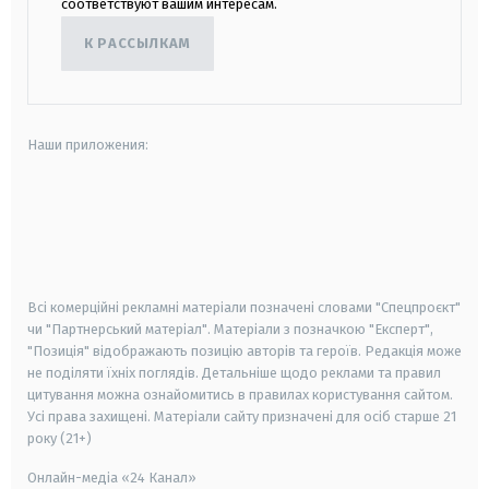
соответствуют вашим интересам.
К РАССЫЛКАМ
Наши приложения:
android
apple
smart tv
samsung smart tv
Всі комерційні рекламні матеріали позначені словами "Спецпроєкт"
чи "Партнерський матеріал". Матеріали з позначкою "Експерт",
"Позиція" відображають позицію авторів та героїв. Редакція може
не поділяти їхніх поглядів. Детальніше щодо реклами та правил
цитування можна ознайомитись в правилах користування сайтом.
Усі права захищені.
Матеріали сайту призначені для осіб старше
21
року (21+)
Онлайн-медіа «24 Канал»