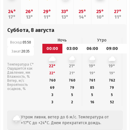
24°
26°
29°
33°
25°
25°
27°
17°
13°
11°
13°
14°
10°
11°
Суббота, 8 августа
Ночь
Утро
Восход:
05:50
00:00
03:00
06:00
09:00
1
Закат:
20:35
Температура С°
22°
21°
19°
19°
Ощущается как
Давление, мм
22°
21°
19°
19°
Влажность, %
760
760
761
762
Ветер, м/с
Вероятность
69
79
85
79
осадков, %
3
5
5
5
3
2
16
52
Утром ливни, ветер до 6 м/с. Температура от
+17°C до +24°C. Днем прекратится дождь.