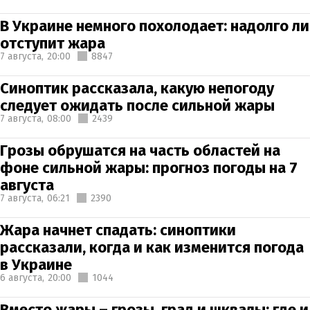
В Украине немного похолодает: надолго ли
отступит жара
7 августа,
20:00
8847
Синоптик рассказала, какую непогоду
следует ожидать после сильной жары
7 августа,
08:00
2439
Грозы обрушатся на часть областей на
фоне сильной жары: прогноз погоды на 7
августа
7 августа,
06:21
2390
Жара начнет спадать: синоптики
рассказали, когда и как изменится погода
в Украине
6 августа,
20:00
1044
Вместо жары – грозы, град и шквалы: где и