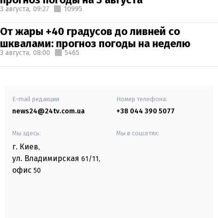
3 августа,
09:27
10995
От жары +40 градусов до ливней со
шквалами: прогноз погоды на неделю
3 августа,
08:00
5465
E-mail редакции
Номер телефона:
news24@24tv.com.ua
+38 044 390 5077
Мы здесь:
Мы в соцсетях:
г. Киев
,
ул. Владимирская
61/11,
офис
50