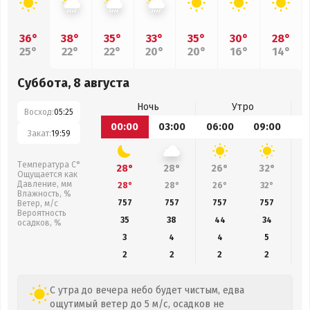
36°
38°
35°
33°
35°
30°
28°
25°
22°
22°
20°
20°
16°
14°
Суббота, 8 августа
Ночь
Утро
Восход:
05:25
00:00
03:00
06:00
09:00
1
Закат:
19:59
Температура С°
28°
28°
26°
32°
Ощущается как
Давление, мм
28°
28°
26°
32°
Влажность, %
757
757
757
757
Ветер, м/с
Вероятность
35
38
44
34
осадков, %
3
4
4
5
2
2
2
2
С утра до вечера небо будет чистым, едва
ощутимый ветер до 5 м/с, осадков не