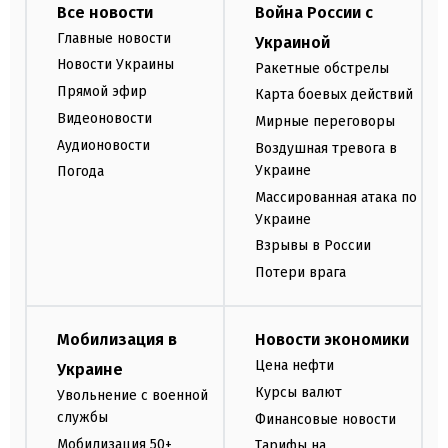
Все новости
Война России с
Главные новости
Украиной
Новости Украины
Ракетные обстрелы
Прямой эфир
Карта боевых действий
Видеоновости
Мирные переговоры
Аудионовости
Воздушная тревога в
Украине
Погода
Массированная атака по
Украине
Взрывы в России
Потери врага
Мобилизация в
Новости экономики
Цена нефти
Украине
Курсы валют
Увольнение с военной
службы
Финансовые новости
Мобилизация 50+
Тарифы на