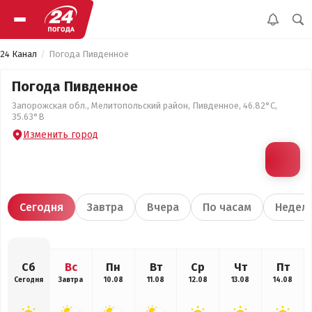
24 Канал
Погода Пивденное
Погода Пивденное
Запорожская обл., Мелитопольский район, Пивденное, 46.82°С,
35.63°В
Изменить город
Сегодня
Завтра
Вчера
По часам
Недел
Сб
Вс
Пн
Вт
Ср
Чт
Пт
Сегодня
Завтра
10.08
11.08
12.08
13.08
14.08