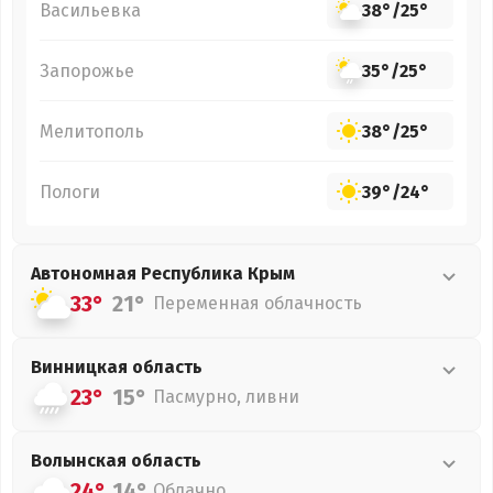
Васильевка
38°
/
25°
Запорожье
35°
/
25°
Мелитополь
38°
/
25°
Пологи
39°
/
24°
Автономная Республика Крым
33°
21°
Переменная облачность
Винницкая
область
23°
15°
Пасмурно, ливни
Волынская
область
24°
14°
Облачно