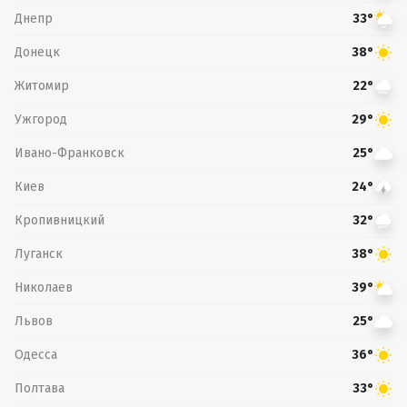
Днепр
33°
Донецк
38°
Житомир
22°
Ужгород
29°
Ивано-Франковск
25°
Киев
24°
Кропивницкий
32°
Луганск
38°
Николаев
39°
Львов
25°
Одесса
36°
Полтава
33°