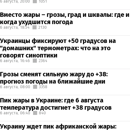
6 августа,
20:00
1051
Вместо жары – грозы, град и шквалы: где и
когда ухудшится погода
6 августа,
18:54
2130
Украинцы фиксируют +50 градусов на
"домашних" термометрах: что на это
говорят синоптики
6 августа,
16:46
2364
Грозы сменят сильную жару до +38:
прогноз погоды на ближайшие дни
6 августа,
08:00
3358
Пик жары в Украине: где 6 августа
температура достигнет +38 градусов
6 августа,
06:40
840
Украину ждет пик африканской жары: