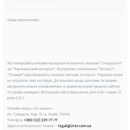
Наши приложения:
android
apple
smart tv
samsung smart tv
Всі комерційні рекламні матеріали позначені словами "Спецпроєкт"
чи "Партнерський матеріал". Матеріали з позначкою "Експерт",
"Позиція" відображають позицію авторів та героїв. Редакція може
не поділяти їхніх поглядів. Детальніше щодо реклами та правил
цитування можна ознайомитись в правилах користування сайтом.
Усі права захищені.
Матеріали сайту призначені для осіб старше
21
року (21+)
Онлайн-медіа «24 Канал»
пл. Галицька, буд. 15, м. Львів, 79008
Телефон
+380 (32) 229-77-77
Адреса електронної пошти —
legal@24tv.com.ua