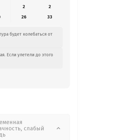
2
2
0
26
33
тура будет колебаться от
я. Если улетели до этого
еменная
ачность, слабый
дь