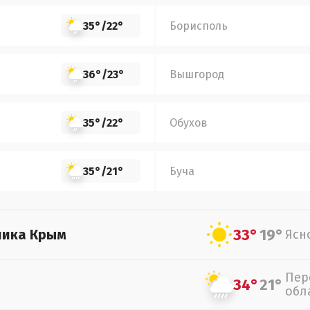
35°
/
22°
Борисполь
36°
/
23°
Вышгород
35°
/
22°
Обухов
35°
/
21°
Буча
33°
19°
лика Крым
Ясн
Пер
34°
21°
обл