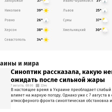
Запорожье
Ивано-Франковск
37°
31°
Николаев
Львов
39°
25°
Ровно
Сумы
26°
37°
Херсон
Хмельницкий
38°
30°
Севастополь
34°
раины и мира
Синоптик рассказала, какую не
ожидать после сильной жары
7 августа,
08:00
2244
В настоящее время в Украине преобладает слабый 
влияет на жаркую погоду. Однако уже с 7 августа 
атмосферного фронта синоптическая обстановка и