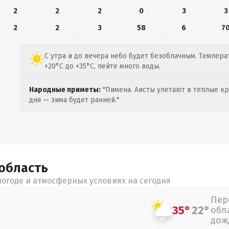
2
2
2
0
3
3
2
2
3
58
6
7
С утра и до вечера небо будет безоблачным. Темпера
+20°C до +35°C, пейте много воды.
Народные приметы:
"Пимена. Аисты улетают в теплые кра
дня — зима будет ранней."
область
огоде и атмосферных условиях на сегодня
Пер
35°
22°
обл
дож