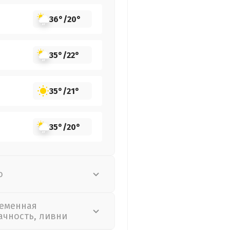
36°
/
20°
35°
/
22°
35°
/
21°
35°
/
20°
о
еменная
ачность, ливни