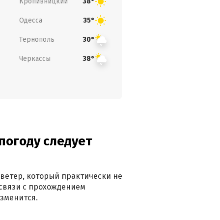
Кропивницкий
38°
Одесса
35°
Тернополь
30°
Черкассы
38°
погоду следует
ветер, который практически не
в связи с прохождением
зменится.