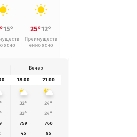
°
15°
25°
12°
муществ
Преимуществ
о ясно
енно ясно
Вечер
00
18:00
21:00
°
32°
24°
°
33°
24°
9
759
760
2
45
85