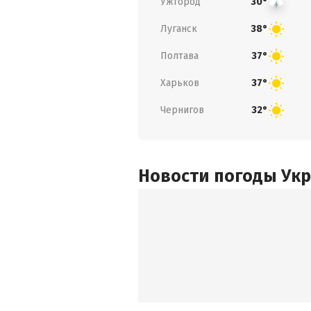
Ужгород
30°
Луганск
38°
Полтава
37°
Харьков
37°
Чернигов
32°
Новости погоды Ук