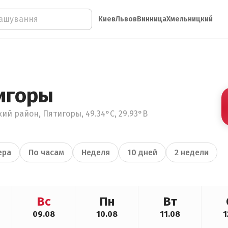
Киев
Львов
Винница
Хмельницкий
игоры
ий район, Пятигоры, 49.34°С, 29.93°В
ера
По часам
Неделя
10 дней
2 недели
Вс
Пн
Вт
09.08
10.08
11.08
1