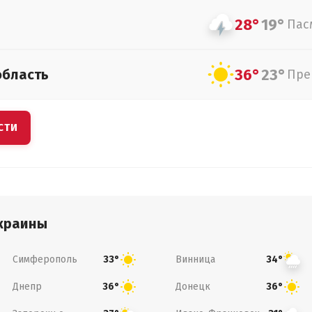
28°
19°
Пас
36°
23°
область
Пре
СТИ
краины
Симферополь
Винница
33°
34°
Днепр
Донецк
36°
36°