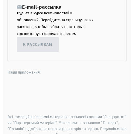
E-mail-рассылка
Будьте в курсе всех новостей и
обновлений! Перейдите на страницу наших
рассылок, чтобы выбрать те, которые
соответствуют вашим интересам.
К РАССЫЛКАМ
Наши приложения:
android
apple
smart tv
samsung smart tv
Всі комерційні рекламні матеріали позначені словами "Спецпроєкт"
чи "Партнерський матеріал". Матеріали з позначкою "Експерт",
"Позиція" відображають позицію авторів та героїв. Редакція може