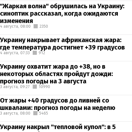
"Жаркая волна" обрушилась на Украину:
синоптик рассказал, когда ожидаются
изменения
4 августа,
08:00
2350
Украину накрывает африканская жара:
где температура достигнет +39 градусов
4 августа,
07:33
912
Украину охватит жара до +38, но в
некоторых областях пройдут дожди:
прогноз погоды на 3 августа
3 августа,
09:27
10990
От жары +40 градусов до ливней со
шквалами: прогноз погоды на неделю
3 августа,
08:00
5465
Украину накрыл "тепловой купол": в 5