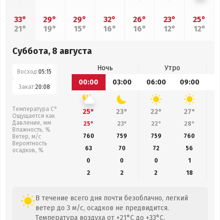
33°
29°
29°
32°
26°
23°
25°
21°
19°
15°
16°
16°
12°
12°
Суббота, 8 августа
Ночь
Утро
Восход:
05:15
00:00
03:00
06:00
09:00
1
Закат:
20:08
Температура С°
25°
23°
22°
27°
Ощущается как
Давление, мм
25°
23°
22°
28°
Влажность, %
760
759
759
760
Ветер, м/с
Вероятность
63
70
72
56
осадков, %
0
0
0
1
2
2
2
18
В течение всего дня почти безоблачно, легкий
ветер до 3 м/с, осадков не предвидится.
Температура воздуха от +21°C до +33°C,