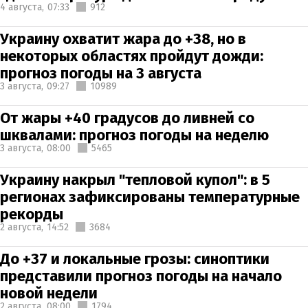
4 августа,
07:33
912
Украину охватит жара до +38, но в
некоторых областях пройдут дожди:
прогноз погоды на 3 августа
3 августа,
09:27
10989
От жары +40 градусов до ливней со
шквалами: прогноз погоды на неделю
3 августа,
08:00
5465
Украину накрыл "тепловой купол": в 5
регионах зафиксированы температурные
рекорды
2 августа,
14:52
3684
До +37 и локальные грозы: синоптики
представили прогноз погоды на начало
новой недели
2 августа,
08:00
1794