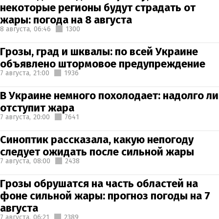
некоторые регионы будут страдать от
жары: погода на 8 августа
8 августа,
06:46
1300
Грозы, град и шквалы: по всей Украине
объявлено штормовое предупреждение
7 августа,
21:00
1936
В Украине немного похолодает: надолго ли
отступит жара
7 августа,
20:00
7641
Синоптик рассказала, какую непогоду
следует ожидать после сильной жары
7 августа,
08:00
2438
Грозы обрушатся на часть областей на
фоне сильной жары: прогноз погоды на 7
августа
7 августа,
06:21
2389