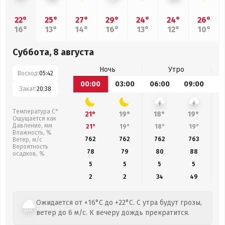
22°
25°
27°
29°
24°
24°
26°
16°
13°
14°
16°
13°
12°
10°
Суббота, 8 августа
Ночь
Утро
Восход:
05:42
00:00
03:00
06:00
09:00
1
Закат:
20:38
Температура С°
21°
19°
18°
19°
Ощущается как
Давление, мм
21°
19°
18°
19°
Влажность, %
762
762
762
763
Ветер, м/с
Вероятность
78
79
80
88
осадков, %
5
5
5
5
2
2
34
49
Ожидается от +16°C до +22°C. С утра будут грозы,
ветер до 6 м/с. К вечеру дождь прекратится.