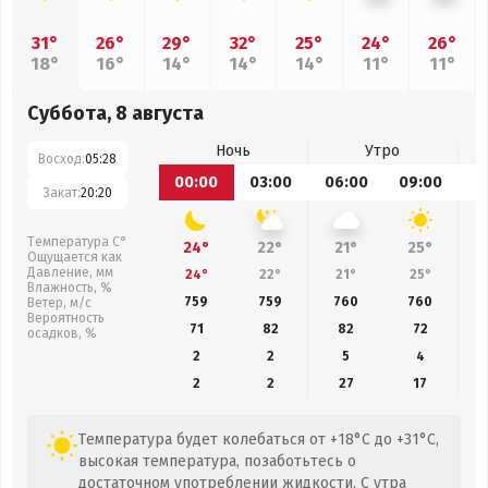
31°
26°
29°
32°
25°
24°
26°
18°
16°
14°
14°
14°
11°
11°
Суббота, 8 августа
Ночь
Утро
Восход:
05:28
00:00
03:00
06:00
09:00
1
Закат:
20:20
Температура С°
24°
22°
21°
25°
Ощущается как
Давление, мм
24°
22°
21°
25°
Влажность, %
759
759
760
760
Ветер, м/с
Вероятность
71
82
82
72
осадков, %
2
2
5
4
2
2
27
17
Температура будет колебаться от +18°C до +31°C,
высокая температура, позаботьтесь о
достаточном употреблении жидкости. С утра