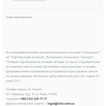
Наши приложения:
android
apple
smart tv
samsung smart tv
Всі комерційні рекламні матеріали позначені словами "Спецпроєкт"
чи "Партнерський матеріал". Матеріали з позначкою "Експерт",
"Позиція" відображають позицію авторів та героїв. Редакція може
не поділяти їхніх поглядів. Детальніше щодо реклами та правил
цитування можна ознайомитись в правилах користування сайтом.
Усі права захищені.
Матеріали сайту призначені для осіб старше
21
року (21+)
Онлайн-медіа «24 Канал»
пл. Галицька, буд. 15, м. Львів, 79008
Телефон
+380 (32) 229-77-77
Адреса електронної пошти —
legal@24tv.com.ua