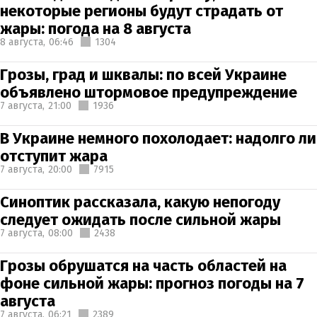
некоторые регионы будут страдать от
жары: погода на 8 августа
8 августа,
06:46
1304
Грозы, град и шквалы: по всей Украине
объявлено штормовое предупреждение
7 августа,
21:00
1936
В Украине немного похолодает: надолго ли
отступит жара
7 августа,
20:00
7915
Синоптик рассказала, какую непогоду
следует ожидать после сильной жары
7 августа,
08:00
2438
Грозы обрушатся на часть областей на
фоне сильной жары: прогноз погоды на 7
августа
7 августа,
06:21
2389