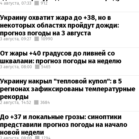
4 августа,
07:33
912
Украину охватит жара до +38, но в
некоторых областях пройдут дожди:
прогноз погоды на 3 августа
3 августа,
09:27
10990
От жары +40 градусов до ливней со
шквалами: прогноз погоды на неделю
3 августа,
08:00
5465
Украину накрыл "тепловой купол": в 5
регионах зафиксированы температурные
рекорды
2 августа,
14:52
3684
До +37 и локальные грозы: синоптики
представили прогноз погоды на начало
новой недели
2 августа,
08:00
1794