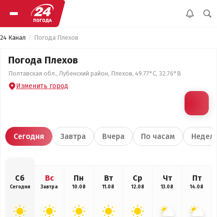
24 Канал
Погода Плехов
Погода Плехов
Полтавская обл., Лубенский район, Плехов, 49.77°С, 32.76°В
Изменить город
Сегодня
Завтра
Вчера
По часам
Недел
Сб
Вс
Пн
Вт
Ср
Чт
Пт
Сегодня
Завтра
10.08
11.08
12.08
13.08
14.08