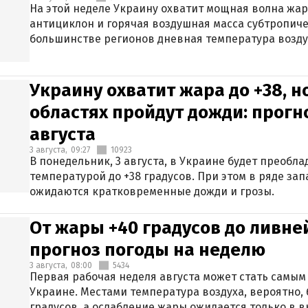
На этой неделе Украину охватит мощная волна жа
антициклон и горячая воздушная масса субтропиче
большинстве регионов дневная температура воздух
Украину охватит жара до +38, н
областях пройдут дожди: прогн
августа
3 августа,
09:27
10923
В понедельник, 3 августа, в Украине будет преобла
температурой до +38 градусов. При этом в ряде за
ожидаются кратковременные дожди и грозы.
От жары +40 градусов до ливне
прогноз погоды на неделю
3 августа,
08:00
5434
Первая рабочая неделя августа может стать самым
Украине. Местами температура воздуха, вероятно, 
градусов, а ослабление жары ожидается только в 