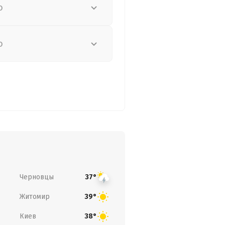
о
о
Черновцы
37°
Житомир
39°
Киев
38°