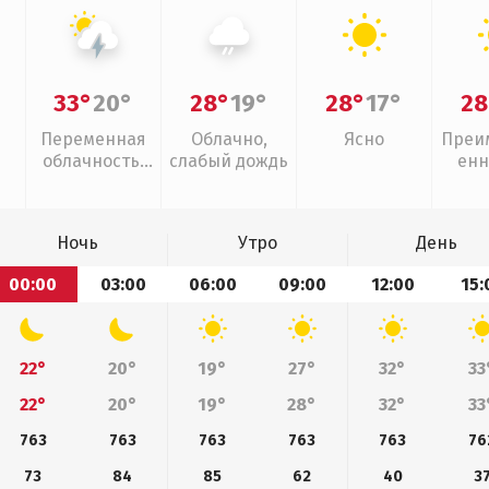
33°
20°
28°
19°
28°
17°
28
Переменная
Облачно,
Ясно
Преи
облачность,
слабый дождь
енн
грозы
Ночь
Утро
День
00:00
03:00
06:00
09:00
12:00
15:
22°
20°
19°
27°
32°
33
22°
20°
19°
28°
32°
33
763
763
763
763
763
76
73
84
85
62
40
3