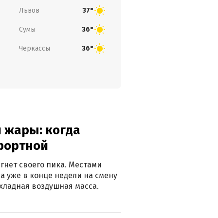
Львов
37°
Сумы
36°
Черкассы
36°
 жары: когда
фортной
гнет своего пика. Местами
 а уже в конце недели на смену
хладная воздушная масса.