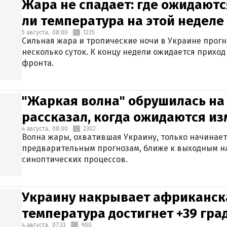
Жара не спадает: где ожидаютс
ли температура на этой неделе
5 августа,
08:00
1235
Сильная жара и тропические ночи в Украине прог
несколько суток. К концу недели ожидается прихо
фронта.
"Жаркая волна" обрушилась на
рассказал, когда ожидаются и
4 августа,
08:00
2302
Волна жары, охватившая Украину, только начинает
предварительным прогнозам, ближе к выходным н
синоптических процессов.
Украину накрывает африканска
температура достигнет +39 гра
4 августа,
07:33
900