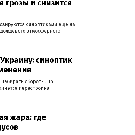
я грозы и снизится
нозируются синоптиками еще на
д дождевого атмосферного
 Украину: синоптик
зменения
 набирать обороты. По
ачнется перестройка
я жара: где
дусов