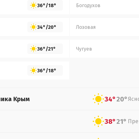
36°
/
18°
Богодухов
34°
/
20°
Лозовая
36°
/
21°
Чугуев
36°
/
18°
34°
20°
лика Крым
Ясн
38°
21°
Пре