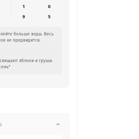
1
0
9
5
, пейте больше воды. Весь
ков не предвидится,
свящают яблоки и груши.
сень"
о