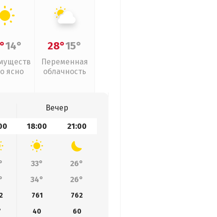
°
14°
28°
15°
муществ
Переменная
о ясно
облачность
Вечер
00
18:00
21:00
°
33°
26°
°
34°
26°
2
761
762
7
40
60