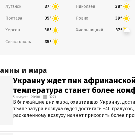
Луганск
Николаев
37°
38°
Полтава
Ровно
35°
39°
Херсон
Хмельницкий
38°
37°
Севастополь
35°
раины и мира
Украину ждет пик африканской
температура станет более ком
5 августа,
20:00
3273
В ближайшие дни жара, охватившая Украину, дости
температура воздуха будет достигать +40 градусов,
раскаленному воздуху начнет приходить более про