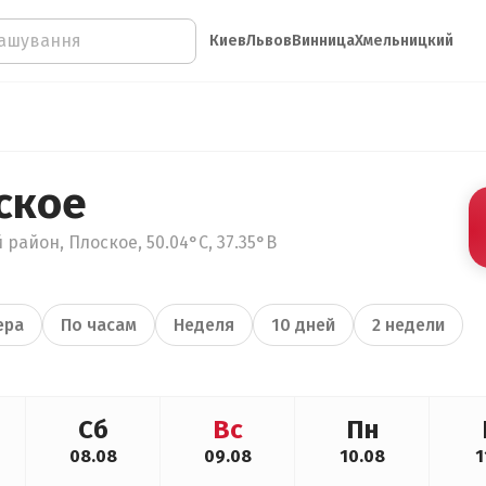
Киев
Львов
Винница
Хмельницкий
ское
район, Плоское, 50.04°С, 37.35°В
ера
По часам
Неделя
10 дней
2 недели
Сб
Вс
Пн
08.08
09.08
10.08
1