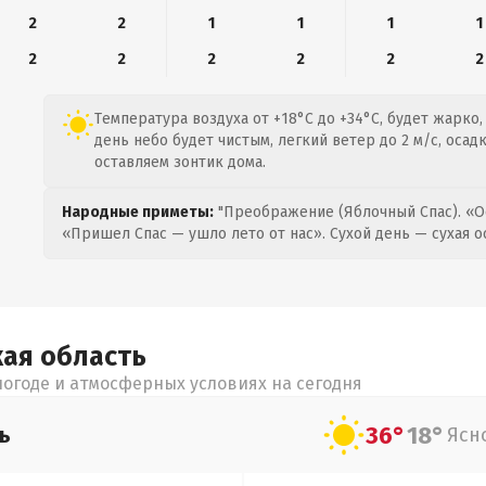
2
2
1
1
1
1
2
2
2
2
2
2
Температура воздуха от +18°C до +34°C, будет жарко
день небо будет чистым, легкий ветер до 2 м/с, осад
оставляем зонтик дома.
Народные приметы:
"Преображение (Яблочный Спас). «О
«Пришел Спас — ушло лето от нас». Сухой день — сухая о
кая
область
огоде и атмосферных условиях на сегодня
36°
18°
ь
Ясн