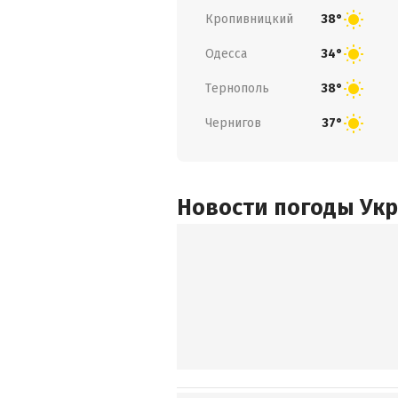
Кропивницкий
38°
Одесса
34°
Тернополь
38°
Чернигов
37°
Новости погоды Ук