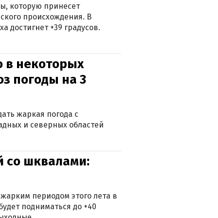
ры, которую принесет
ского происхождения. В
а достигнет +39 градусов.
о в некоторых
оз погоды на 3
дать жаркая погода с
падных и северных областей
й со шквалами:
 жарким периодом этого лета в
будет подниматься до +40
выходные.