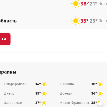
38°
21°
Ясн
35°
23°
область
Ясн
СТИ
краины
Симферополь
Винница
34°
38°
Днепр
Донецк
35°
36°
Запорожье
Ивано-Франковск
37°
38°