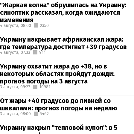
"Жаркая волна" обрушилась на Украину:
синоптик рассказал, когда ожидаются
изменения
4 августа,
08:00
2350
Украину накрывает африканская жара:
где температура достигнет +39 градусов
4 августа,
07:33
911
Украину охватит жара до +38, но в
некоторых областях пройдут дожди:
прогноз погоды на 3 августа
3 августа,
09:27
10981
От жары +40 градусов до ливней со
шквалами: прогноз погоды на неделю
3 августа,
08:00
5462
Украину накрыл "тепловой купол": в 5