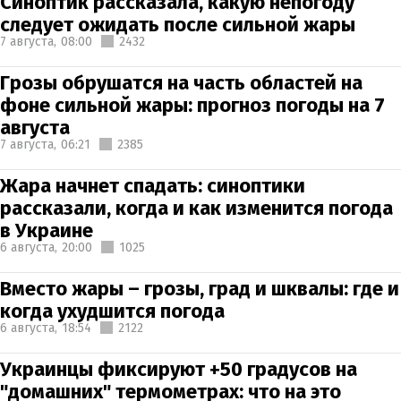
Синоптик рассказала, какую непогоду
следует ожидать после сильной жары
7 августа,
08:00
2432
Грозы обрушатся на часть областей на
фоне сильной жары: прогноз погоды на 7
августа
7 августа,
06:21
2385
Жара начнет спадать: синоптики
рассказали, когда и как изменится погода
в Украине
6 августа,
20:00
1025
Вместо жары – грозы, град и шквалы: где и
когда ухудшится погода
6 августа,
18:54
2122
Украинцы фиксируют +50 градусов на
"домашних" термометрах: что на это