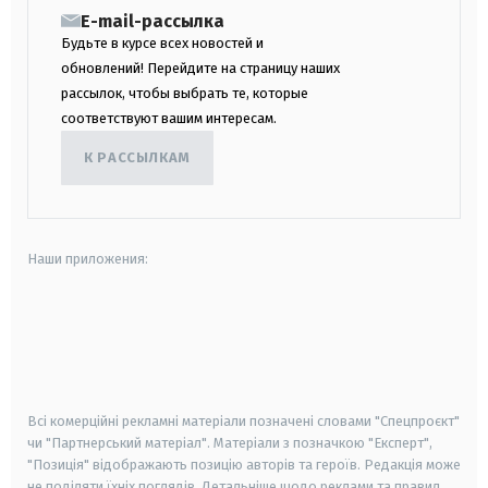
E-mail-рассылка
Будьте в курсе всех новостей и
обновлений! Перейдите на страницу наших
рассылок, чтобы выбрать те, которые
соответствуют вашим интересам.
К РАССЫЛКАМ
Наши приложения:
android
apple
smart tv
samsung smart tv
Всі комерційні рекламні матеріали позначені словами "Спецпроєкт"
чи "Партнерський матеріал". Матеріали з позначкою "Експерт",
"Позиція" відображають позицію авторів та героїв. Редакція може
не поділяти їхніх поглядів. Детальніше щодо реклами та правил