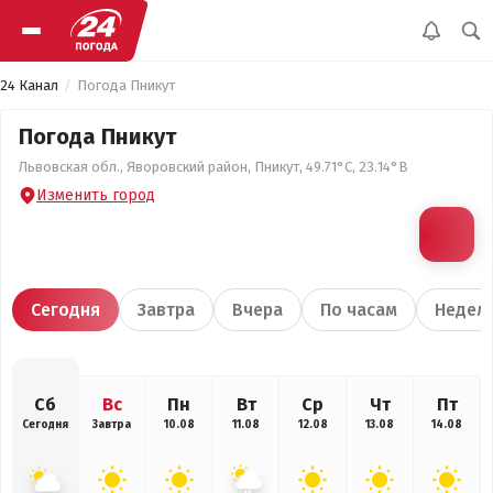
24 Канал
Погода Пникут
Погода Пникут
Львовская обл., Яворовский район, Пникут, 49.71°С, 23.14°В
Изменить город
Сегодня
Завтра
Вчера
По часам
Недел
Сб
Вс
Пн
Вт
Ср
Чт
Пт
Сегодня
Завтра
10.08
11.08
12.08
13.08
14.08