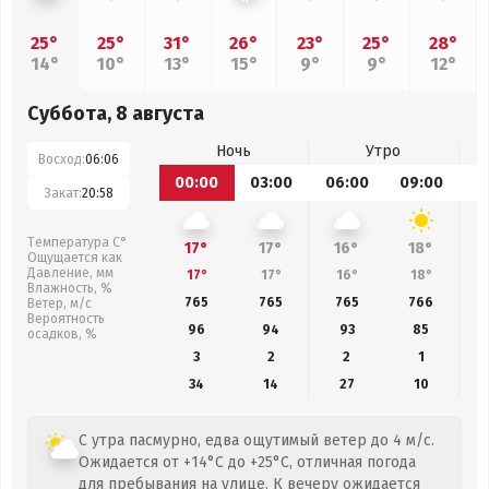
25°
25°
31°
26°
23°
25°
28°
14°
10°
13°
15°
9°
9°
12°
Суббота, 8 августа
Ночь
Утро
Восход:
06:06
00:00
03:00
06:00
09:00
1
Закат:
20:58
Температура С°
17°
17°
16°
18°
Ощущается как
Давление, мм
17°
17°
16°
18°
Влажность, %
765
765
765
766
Ветер, м/с
Вероятность
96
94
93
85
осадков, %
3
2
2
1
34
14
27
10
С утра пасмурно, едва ощутимый ветер до 4 м/с.
Ожидается от +14°C до +25°C, отличная погода
для пребывания на улице. К вечеру ожидается