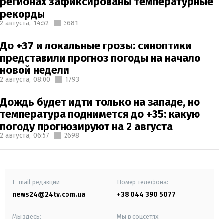
регионах зафиксированы температурные
рекорды
2 августа,
14:52
3681
До +37 и локальные грозы: синоптики
представили прогноз погоды на начало
новой недели
2 августа,
08:00
1793
Дождь будет идти только на западе, но
температура поднимется до +35: какую
погоду прогнозируют на 2 августа
2 августа,
06:57
2698
E-mail редакции
Номер телефона:
news24@24tv.com.ua
+38 044 390 5077
Мы здесь:
Мы в соцсетях: