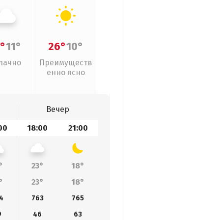
°
11°
26°
10°
лачно
Преимуществ
енно ясно
Вечер
00
18:00
21:00
°
23°
18°
°
23°
18°
4
763
765
9
46
63