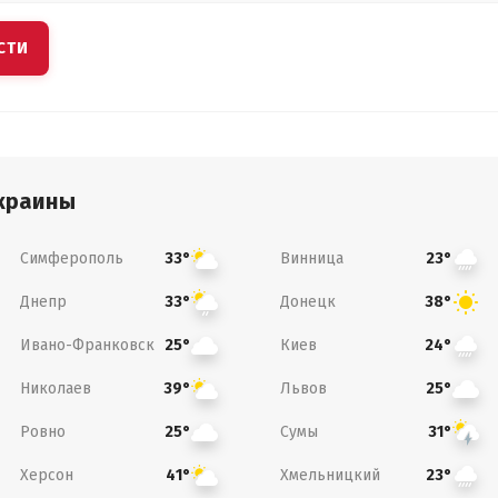
СТИ
краины
Симферополь
Винница
33°
23°
Днепр
Донецк
33°
38°
Ивано-Франковск
Киев
25°
24°
Николаев
Львов
39°
25°
Ровно
Сумы
25°
31°
Херсон
Хмельницкий
41°
23°