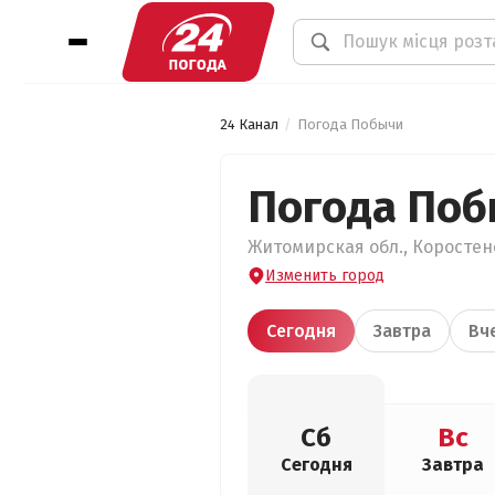
24 Канал
Погода Побычи
Погода По
Житомирская обл., Коростенс
Изменить город
Сегодня
Завтра
Вч
Сб
Вс
Сегодня
Завтра