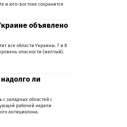
ге и юго-востоке сохранится
 Украине объявлено
ит все области Украины. 7 и 8
 уровень опасности (желтый).
 надолго ли
 с западных областей с
дующей рабочей недели
ого антициклона.