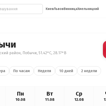
Киев
Львов
Винница
Хмельницкий
бычи
кий район, Побычи, 51.42°С, 28.17°В
ера
По часам
Неделя
10 дней
2 недели
Пн
Вт
Ср
10.08
11.08
12.08
1