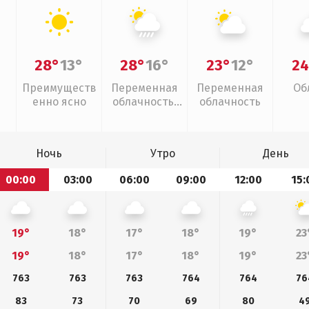
28°
13°
28°
16°
23°
12°
24
Преимуществ
Переменная
Переменная
Об
енно ясно
облачность,
облачность
ливни
Ночь
Утро
День
00:00
03:00
06:00
09:00
12:00
15:
19°
18°
17°
18°
19°
23
19°
18°
17°
18°
19°
23
763
763
763
764
764
76
83
73
70
69
80
4