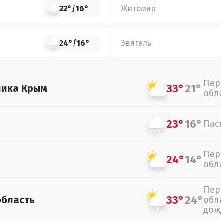
22°
/
16°
Житомир
24°
/
16°
Звягель
Пер
33°
21°
лика Крым
обл
23°
16°
Пас
Пер
24°
14°
обл
Пер
33°
24°
область
обл
дож