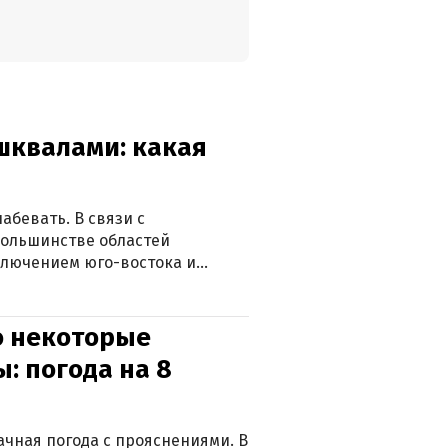
 шквалами: какая
абевать. В связи с
большинстве областей
ключением юго-востока и
о некоторые
: погода на 8
лачная погода с прояснениями. В