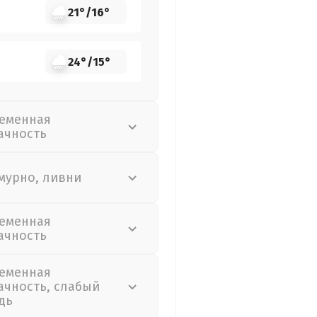
21°
/
16°
24°
/
15°
еменная
ачность
мурно, ливни
еменная
ачность
еменная
ачность, слабый
дь