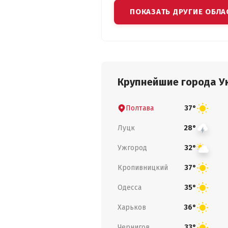
ПОКАЗАТЬ ДРУГИЕ ОБЛА
Крупнейшие города У
Полтава
37°
Луцк
28°
Ужгород
32°
Кропивницкий
37°
Одесса
35°
Харьков
36°
Чернигов
33°