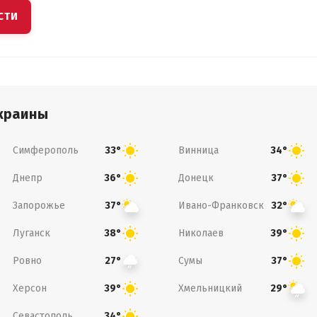
СТИ
краины
Симферополь
Винница
33°
34°
Днепр
Донецк
36°
37°
Запорожье
Ивано-Франковск
37°
32°
Луганск
Николаев
38°
39°
Ровно
Сумы
27°
37°
Херсон
Хмельницкий
39°
29°
Севастополь
34°