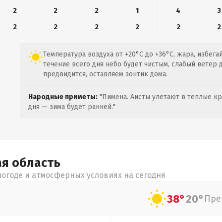
2
2
2
1
4
3
2
2
2
2
2
2
Температура воздуха от +20°C до +36°C, жара, избега
течение всего дня небо будет чистым, слабый ветер д
предвидится, оставляем зонтик дома.
Народные приметы:
"Пимена. Аисты улетают в теплые кра
дня — зима будет ранней."
ая
область
огоде и атмосферных условиях на сегодня
38°
20°
Пре