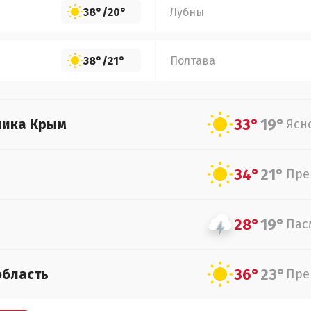
38°
/
20°
Лубны
38°
/
21°
Полтава
33°
19°
лика Крым
Ясн
34°
21°
Пре
28°
19°
Пас
36°
23°
область
Пре