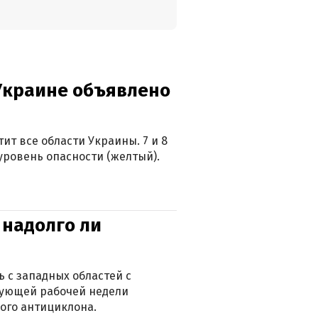
 Украине объявлено
ит все области Украины. 7 и 8
 уровень опасности (желтый).
 надолго ли
 с западных областей с
дующей рабочей недели
ого антициклона.