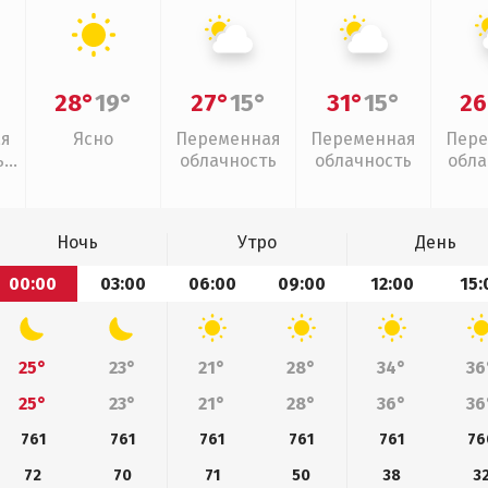
28°
19°
27°
15°
31°
15°
26
ая
Ясно
Переменная
Переменная
Пере
,
облачность
облачность
обла
л
Ночь
Утро
День
00:00
03:00
06:00
09:00
12:00
15:
25°
23°
21°
28°
34°
36
25°
23°
21°
28°
36°
36
761
761
761
761
761
76
72
70
71
50
38
3