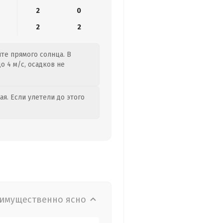
2
0
2
2
йте прямого солнца. В
о 4 м/с, осадков не
я. Если улетели до этого
имущественно ясно