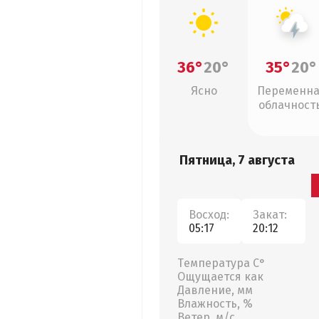
36°
20°
35°
20°
Ясно
Переменн
облачность
грозы
Пятница, 7 августа
Восход:
Закат:
05:17
20:12
Температура С°
Ощущается как
Давление, мм
Влажность, %
Ветер, м/с