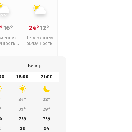
°
16°
24°
12°
менная
Переменная
чность,
облачность
ивни
Вечер
00
18:00
21:00
°
34°
28°
°
35°
29°
0
759
759
2
38
54