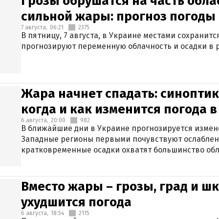
Грозы обрушатся на часть обла
сильной жары: прогноз погоды 
7 августа,
06:21
2375
В пятницу, 7 августа, в Украине местами сохранит
прогнозируют переменную облачность и осадки в р
Жара начнет спадать: синоптик
когда и как изменится погода 
6 августа,
20:00
982
В ближайшие дни в Украине прогнозируется измен
Западные регионы первыми почувствуют ослаблен
кратковременные осадки охватят большинство обл
Вместо жары – грозы, град и шк
ухудшится погода
6 августа,
18:54
2115