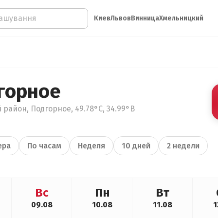
Киев
Львов
Винница
Хмельницкий
горное
 район, Подгорное, 49.78°С, 34.99°В
ера
По часам
Неделя
10 дней
2 недели
Вс
Пн
Вт
09.08
10.08
11.08
1