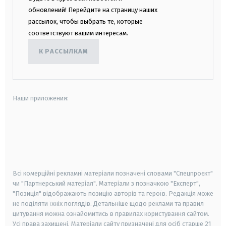
обновлений! Перейдите на страницу наших
рассылок, чтобы выбрать те, которые
соответствуют вашим интересам.
К РАССЫЛКАМ
Наши приложения:
android
apple
smart tv
samsung smart tv
Всі комерційні рекламні матеріали позначені словами "Спецпроєкт"
чи "Партнерський матеріал". Матеріали з позначкою "Експерт",
"Позиція" відображають позицію авторів та героїв. Редакція може
не поділяти їхніх поглядів. Детальніше щодо реклами та правил
цитування можна ознайомитись в правилах користування сайтом.
Усі права захищені.
Матеріали сайту призначені для осіб старше
21