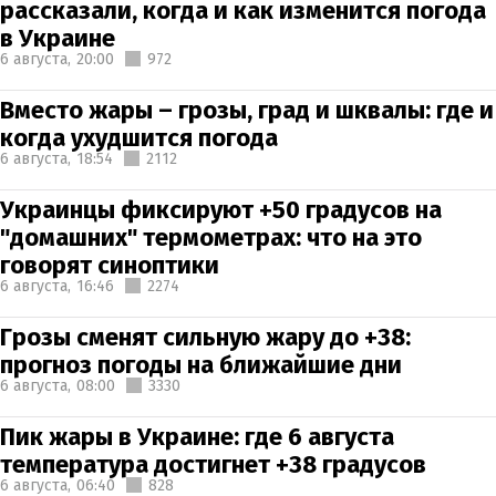
рассказали, когда и как изменится погода
в Украине
6 августа,
20:00
972
Вместо жары – грозы, град и шквалы: где и
когда ухудшится погода
6 августа,
18:54
2112
Украинцы фиксируют +50 градусов на
"домашних" термометрах: что на это
говорят синоптики
6 августа,
16:46
2274
Грозы сменят сильную жару до +38:
прогноз погоды на ближайшие дни
6 августа,
08:00
3330
Пик жары в Украине: где 6 августа
температура достигнет +38 градусов
6 августа,
06:40
828