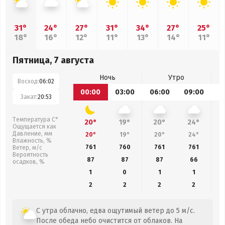
31°
24°
27°
31°
34°
27°
25°
18°
16°
12°
11°
13°
14°
11°
Пятница, 7 августа
Ночь
Утро
Восход:
06:02
00:00
03:00
06:00
09:00
1
Закат:
20:53
Температура С°
20°
19°
20°
24°
Ощущается как
Давление, мм
20°
19°
20°
24°
Влажность, %
761
760
761
761
Ветер, м/с
Вероятность
87
87
87
66
осадков, %
1
0
1
1
2
2
2
2
С утра облачно, едва ощутимый ветер до 5 м/с.
После обеда небо очистится от облаков. На