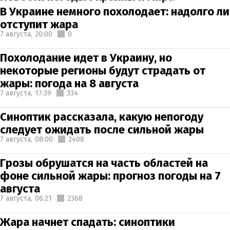
В Украине немного похолодает: надолго ли
отступит жара
7 августа,
20:00
0
Похолодание идет в Украину, но
некоторые регионы будут страдать от
жары: погода на 8 августа
7 августа,
17:39
334
Синоптик рассказала, какую непогоду
следует ожидать после сильной жары
7 августа,
08:00
2408
Грозы обрушатся на часть областей на
фоне сильной жары: прогноз погоды на 7
августа
7 августа,
06:21
2368
Жара начнет спадать: синоптики