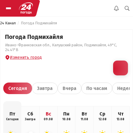
24 Канал
Погода Подмихайля
Погода Подмихайля
Ивано-Франковская обл., Калушский район, Подмихайля, 49°С,
24.41°В
Изменить город
Сегодня
Завтра
Вчера
По часам
Недел
Пт
Сб
Вс
Пн
Вт
Ср
Чт
Сегодня
Завтра
09.08
10.08
11.08
12.08
13.08