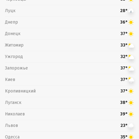
Луцк
28°
Днепр
36°
Донецк
37°
Житомир
33°
Ужгород
32°
Запорожье
37°
Киев
37°
Кропивницкий
37°
Луганск
38°
Николаев
39°
Львов
23°
Одесса
35°