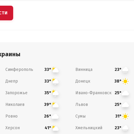
СТИ
краины
Симферополь
Винница
33°
23°
Днепр
Донецк
33°
38°
Запорожье
Ивано-Франковск
35°
25°
Николаев
Львов
39°
25°
Ровно
Сумы
26°
31°
Херсон
Хмельницкий
41°
23°