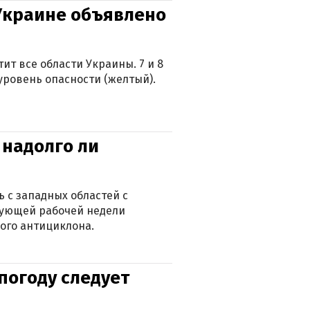
 Украине объявлено
ит все области Украины. 7 и 8
 уровень опасности (желтый).
 надолго ли
 с западных областей с
дующей рабочей недели
ого антициклона.
погоду следует