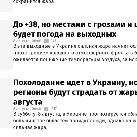
сохранится жара
До +38, но местами с грозами и
будет погода на выходных
8 августа,
08:00
945
В эти выходные в Украине сильная жара начнет осл
прохождением холодного атмосферного фронта в 
ожидается понижение температуры воздуха, за ис
Крыма.
Похолодание идет в Украину, н
регионы будут страдать от жары
августа
8 августа,
06:46
1317
В субботу, 8 августа, в Украине прогнозируется об
большинстве областей пройдут дожди, однако на ю
сильная жара.