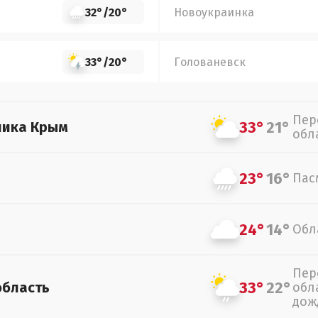
32°
/
20°
Новоукраинка
33°
/
20°
Голованевск
Пер
33°
21°
лика Крым
обл
23°
16°
Пас
24°
14°
Обл
Пер
33°
22°
область
обл
дож