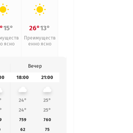
°
15°
26°
13°
муществ
Преимуществ
о ясно
енно ясно
Вечер
00
18:00
21:00
°
24°
25°
°
24°
25°
9
759
760
0
62
75