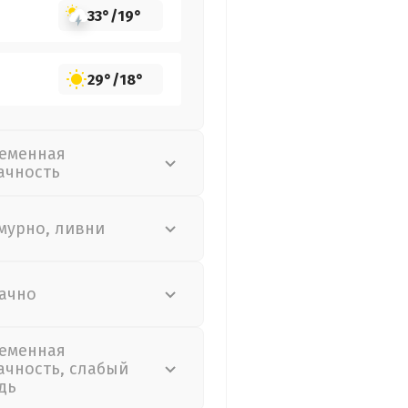
33°
/
19°
29°
/
18°
еменная
ачность
мурно, ливни
ачно
еменная
ачность, слабый
дь