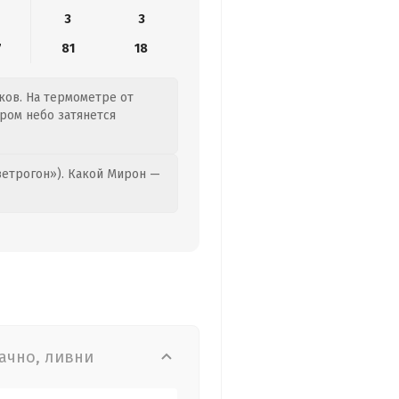
3
3
7
81
18
ков. На термометре от
ером небо затянется
етрогон»). Какой Мирон —
ачно, ливни