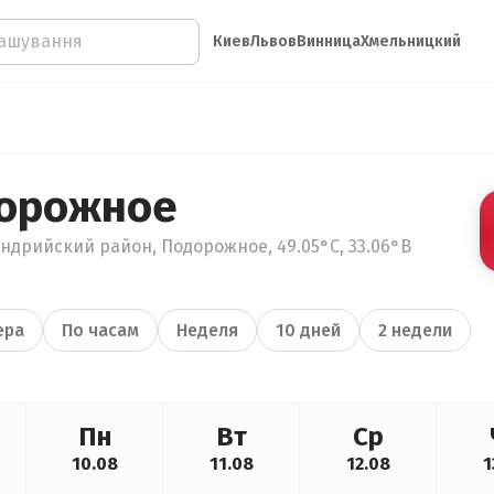
Киев
Львов
Винница
Хмельницкий
дорожное
ндрийский район, Подорожное, 49.05°С, 33.06°В
ера
По часам
Неделя
10 дней
2 недели
Пн
Вт
Ср
10.08
11.08
12.08
1