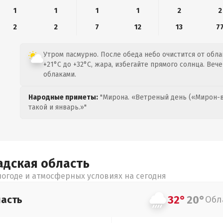
1
1
1
1
2
2
2
2
7
12
13
7
Утром пасмурно. После обеда небо очистится от обла
+21°C до +32°C, жара, избегайте прямого солнца. Веч
облаками.
Народные приметы:
"Мирона. «Ветреный день («Мирон-в
такой и январь.»"
адская
область
огоде и атмосферных условиях на сегодня
32°
20°
асть
Обл