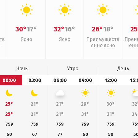
30°
17°
32°
16°
26°
18°
25
тв
Ясно
Ясно
Преимуществ
Преи
о
енно ясно
енн
Ночь
Утро
День
00:00
03:00
06:00
09:00
12:00
15:
25°
21°
21°
29°
30°
32
25°
21°
21°
31°
31°
34
759
759
759
759
759
75
60
67
77
60
50
5