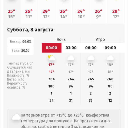
25°
26°
29°
26°
24°
26°
28°
15°
11°
12°
14°
10°
9°
12°
Суббота, 8 августа
Ночь
Утро
Восход:
06:03
00:00
03:00
06:00
09:00
1
Закат:
20:55
Температура С°
17°
17°
17°
18°
Ощущается как
Давление, мм
17°
17°
17°
18°
Влажность, %
764
764
765
766
Ветер, м/с
Вероятность
100
94
94
80
осадков, %
1
1
2
2
54
31
35
12
На термометре от +15°C до +25°C, комфортная
температура для прогулок. На протяжении дня
облачно, слабый ветер до 3 м/с, осадков не