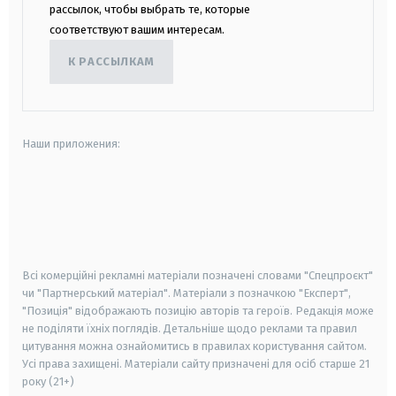
рассылок, чтобы выбрать те, которые
соответствуют вашим интересам.
К РАССЫЛКАМ
Наши приложения:
android
apple
smart tv
samsung smart tv
Всі комерційні рекламні матеріали позначені словами "Спецпроєкт"
чи "Партнерський матеріал". Матеріали з позначкою "Експерт",
"Позиція" відображають позицію авторів та героїв. Редакція може
не поділяти їхніх поглядів. Детальніше щодо реклами та правил
цитування можна ознайомитись в правилах користування сайтом.
Усі права захищені.
Матеріали сайту призначені для осіб старше
21
року (21+)