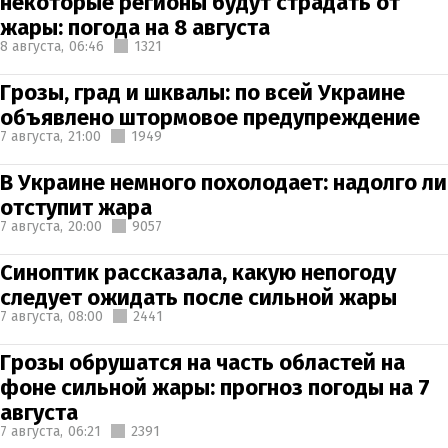
некоторые регионы будут страдать от
жары: погода на 8 августа
8 августа,
06:46
1321
Грозы, град и шквалы: по всей Украине
объявлено штормовое предупреждение
7 августа,
21:00
1949
В Украине немного похолодает: надолго ли
отступит жара
7 августа,
20:00
9057
Синоптик рассказала, какую непогоду
следует ожидать после сильной жары
7 августа,
08:00
2441
Грозы обрушатся на часть областей на
фоне сильной жары: прогноз погоды на 7
августа
7 августа,
06:21
2391