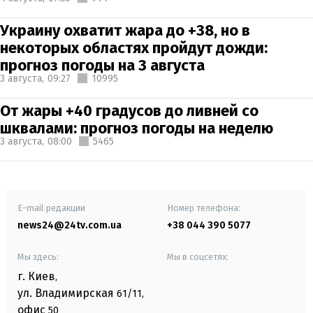
Украину охватит жара до +38, но в
некоторых областях пройдут дожди:
прогноз погоды на 3 августа
3 августа,
09:27
10995
От жары +40 градусов до ливней со
шквалами: прогноз погоды на неделю
3 августа,
08:00
5465
E-mail редакции
Номер телефона:
news24@24tv.com.ua
+38 044 390 5077
Мы здесь:
Мы в соцсетях:
г. Киев
,
ул. Владимирская
61/11,
офис
50