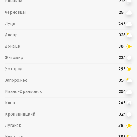
Винница
23°
Черновцы
25°
Луцк
24°
Днепр
33°
Донецк
38°
Житомир
22°
Ужгород
29°
Запорожье
35°
Ивано-Франковск
25°
Киев
24°
Кропивницкий
32°
Луганск
38°
Николаев
39°