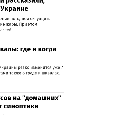
и рассказали,
в Украине
ение погодной ситуации.
ие жары. При этом
астей.
валы: где и когда
Украины резко изменится уже 7
тами также о граде и шквалах.
сов на "домашних"
ят синоптики