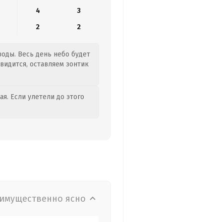
4
3
2
2
воды. Весь день небо будет
двидится, оставляем зонтик
я. Если улетели до этого
имущественно ясно