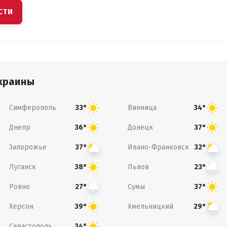
СТИ
краины
Симферополь
Винница
33°
34°
Днепр
Донецк
36°
37°
Запорожье
Ивано-Франковск
37°
32°
Луганск
Львов
38°
23°
Ровно
Сумы
27°
37°
Херсон
Хмельницкий
39°
29°
Севастополь
34°