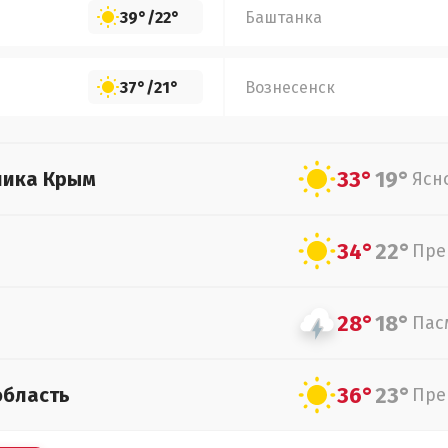
39°
/
22°
Баштанка
37°
/
21°
Вознесенск
33°
19°
лика Крым
Ясн
34°
22°
Пре
28°
18°
Пас
36°
23°
область
Пре