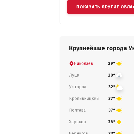
ПОКАЗАТЬ ДРУГИЕ ОБЛА
Крупнейшие города У
Николаев
39°
Луцк
28°
Ужгород
32°
Кропивницкий
37°
Полтава
37°
Харьков
36°
Чернигов
33°