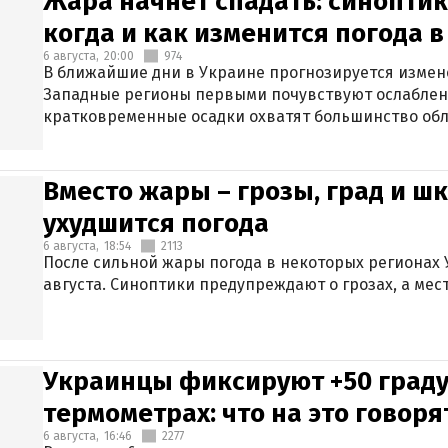
Жара начнет спадать: синоптик
когда и как изменится погода 
6 августа,
20:00
974
В ближайшие дни в Украине прогнозируется измен
Западные регионы первыми почувствуют ослаблен
кратковременные осадки охватят большинство обл
Вместо жары – грозы, град и шк
ухудшится погода
6 августа,
18:54
2113
После сильной жары погода в некоторых регионах 
августа. Синоптики предупреждают о грозах, а мес
Украинцы фиксируют +50 граду
термометрах: что на это говор
6 августа,
16:46
2277