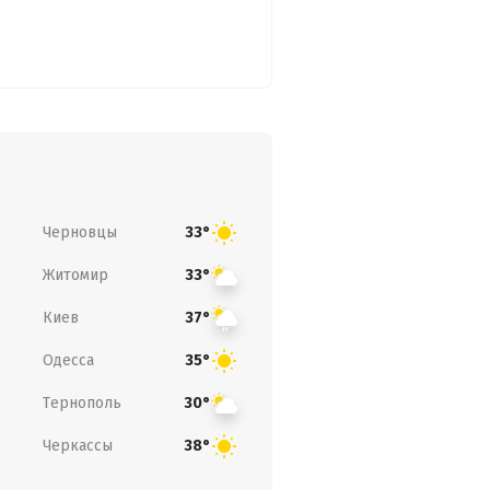
Черновцы
33°
Житомир
33°
Киев
37°
Одесса
35°
Тернополь
30°
Черкассы
38°