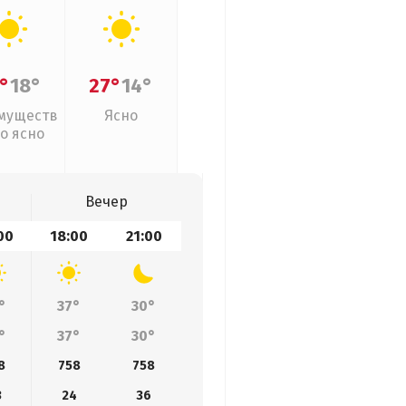
°
18°
27°
14°
муществ
Ясно
о ясно
Вечер
00
18:00
21:00
°
37°
30°
°
37°
30°
8
758
758
3
24
36