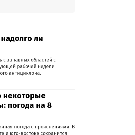
 надолго ли
 с западных областей с
дующей рабочей недели
ого антициклона.
о некоторые
: погода на 8
лачная погода с прояснениями. В
ге и юго-востоке сохранится