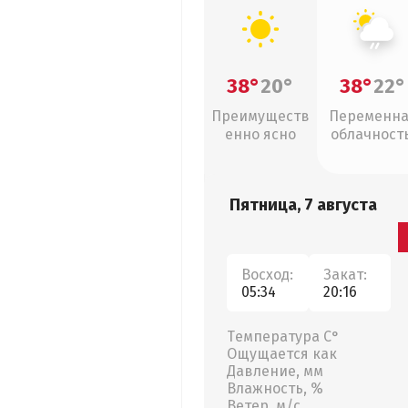
38°
20°
38°
22°
Преимуществ
Переменн
енно ясно
облачность
слабый дож
Пятница, 7 августа
Восход:
Закат:
05:34
20:16
Температура С°
Ощущается как
Давление, мм
Влажность, %
Ветер, м/с