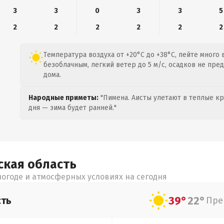
3
3
0
3
3
5
2
2
2
2
2
2
Температура воздуха от +20°C до +38°C, пейте много 
безоблачным, легкий ветер до 5 м/с, осадков не пре
дома.
Народные приметы:
"Пимена. Аисты улетают в теплые кра
дня — зима будет ранней."
ская
область
огоде и атмосферных условиях на сегодня
39°
22°
сть
Пре