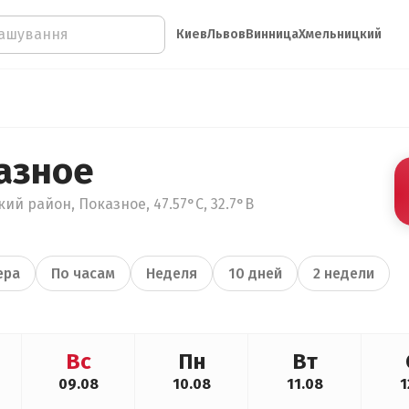
Киев
Львов
Винница
Хмельницкий
азное
ий район, Показное, 47.57°С, 32.7°В
ера
По часам
Неделя
10 дней
2 недели
Вс
Пн
Вт
09.08
10.08
11.08
1