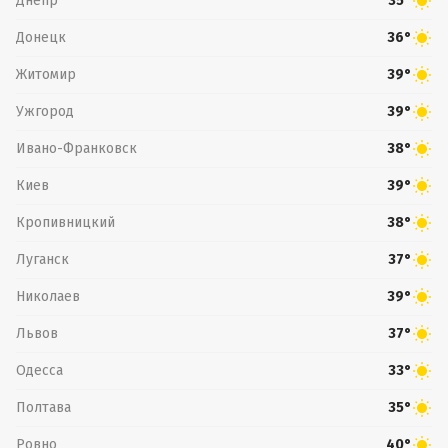
Днепр
35°
Донецк
36°
Житомир
39°
Ужгород
39°
Ивано-Франковск
38°
Киев
39°
Кропивницкий
38°
Луганск
37°
Николаев
39°
Львов
37°
Одесса
33°
Полтава
35°
Ровно
40°