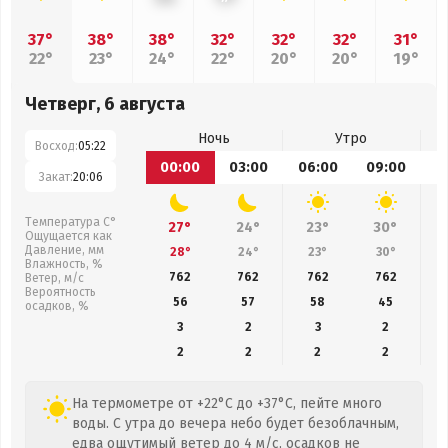
37°
38°
38°
32°
32°
32°
31°
22°
23°
24°
22°
20°
20°
19°
Четверг, 6 августа
Ночь
Утро
Восход:
05:22
00:00
03:00
06:00
09:00
1
Закат:
20:06
Температура С°
27°
24°
23°
30°
Ощущается как
Давление, мм
28°
24°
23°
30°
Влажность, %
762
762
762
762
Ветер, м/с
Вероятность
56
57
58
45
осадков, %
3
2
3
2
2
2
2
2
На термометре от +22°C до +37°C, пейте много
воды. С утра до вечера небо будет безоблачным,
едва ощутимый ветер до 4 м/с, осадков не