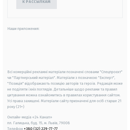
К РАССЫЛКАМ
Наши приложения:
android
apple
smart tv
samsung smart tv
Всі комерційні рекламні матеріали позначені словами "Спецпроєкт"
чи "Партнерський матеріал". Матеріали з позначкою "Експерт",
"Позиція" відображають позицію авторів та героїв. Редакція може
не поділяти їхніх поглядів. Детальніше щодо реклами та правил
цитування можна ознайомитись в правилах користування сайтом.
Усі права захищені.
Матеріали сайту призначені для осіб старше
21
року (21+)
Онлайн-медіа «24 Канал»
пл. Галицька, буд. 15, м. Львів, 79008
Телефон
+380 (32) 229-77-77