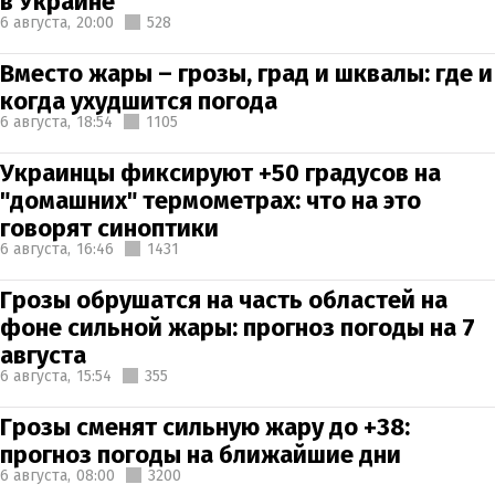
в Украине
6 августа,
20:00
528
Вместо жары – грозы, град и шквалы: где и
когда ухудшится погода
6 августа,
18:54
1105
Украинцы фиксируют +50 градусов на
"домашних" термометрах: что на это
говорят синоптики
6 августа,
16:46
1431
Грозы обрушатся на часть областей на
фоне сильной жары: прогноз погоды на 7
августа
6 августа,
15:54
355
Грозы сменят сильную жару до +38:
прогноз погоды на ближайшие дни
6 августа,
08:00
3200