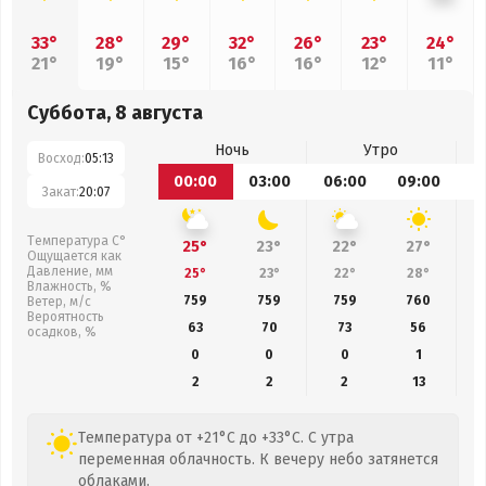
33°
28°
29°
32°
26°
23°
24°
21°
19°
15°
16°
16°
12°
11°
Суббота, 8 августа
Ночь
Утро
Восход:
05:13
00:00
03:00
06:00
09:00
1
Закат:
20:07
Температура С°
25°
23°
22°
27°
Ощущается как
Давление, мм
25°
23°
22°
28°
Влажность, %
759
759
759
760
Ветер, м/с
Вероятность
63
70
73
56
осадков, %
0
0
0
1
2
2
2
13
Температура от +21°C до +33°C. С утра
переменная облачность. К вечеру небо затянется
облаками.