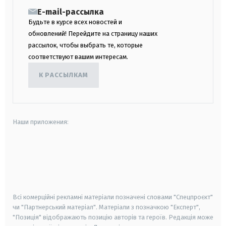
E-mail-рассылка
Будьте в курсе всех новостей и
обновлений! Перейдите на страницу наших
рассылок, чтобы выбрать те, которые
соответствуют вашим интересам.
К РАССЫЛКАМ
Наши приложения:
android
apple
smart tv
samsung smart tv
Всі комерційні рекламні матеріали позначені словами "Спецпроєкт"
чи "Партнерський матеріал". Матеріали з позначкою "Експерт",
"Позиція" відображають позицію авторів та героїв. Редакція може