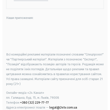
Наши приложения:
android
apple
smart tv
samsung smart tv
Всі комерційні рекламні матеріали позначені словами "Спецпроєкт"
чи "Партнерський матеріал". Матеріали з позначкою "Експерт",
"Позиція" відображають позицію авторів та героїв. Редакція може
не поділяти їхніх поглядів. Детальніше щодо реклами та правил
цитування можна ознайомитись в правилах користування сайтом.
Усі права захищені.
Матеріали сайту призначені для осіб старше
21
року (21+)
Онлайн-медіа «24 Канал»
пл. Галицька, буд. 15, м. Львів, 79008
Телефон
+380 (32) 229-77-77
Адреса електронної пошти —
legal@24tv.com.ua