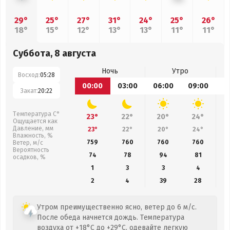
29°
25°
27°
31°
24°
25°
26°
18°
15°
12°
13°
13°
11°
11°
Суббота, 8 августа
Ночь
Утро
Восход:
05:28
00:00
03:00
06:00
09:00
1
Закат:
20:22
Температура С°
23°
22°
20°
24°
Ощущается как
Давление, мм
23°
22°
20°
24°
Влажность, %
759
760
760
760
Ветер, м/с
Вероятность
74
78
94
81
осадков, %
1
3
3
4
2
4
39
28
Утром преимущественно ясно, ветер до 6 м/с.
После обеда начнется дождь. Температура
воздуха от +18°C до +29°C, одевайте легкую