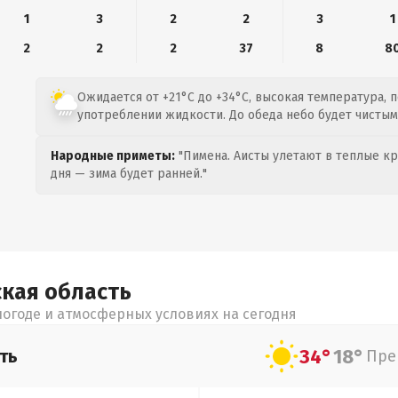
1
3
2
2
3
1
2
2
2
37
8
8
Ожидается от +21°C до +34°C, высокая температура, 
употреблении жидкости. До обеда небо будет чистым
Народные приметы:
"Пимена. Аисты улетают в теплые кра
дня — зима будет ранней."
ская
область
огоде и атмосферных условиях на сегодня
34°
18°
ть
Пре