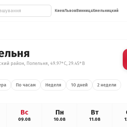
Киев
Львов
Винница
Хмельницкий
ельня
кий район, Попельня, 49.97°С, 29.45°В
ера
По часам
Неделя
10 дней
2 недели
Вс
Пн
Вт
09.08
10.08
11.08
1