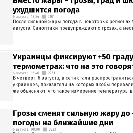
Вместо жары – грозы, град и шк
ухудшится погода
6 августа,
18:54
2101
После сильной жары погода в некоторых регионах 
августа. Синоптики предупреждают о грозах, а мес
Украинцы фиксируют +50 граду
термометрах: что на это говор
6 августа,
16:46
2251
В четверг, 6 августа, в сети стали распространят
украинцев, показатели на которых якобы перевали
же объясняют, что такое измерение температуры в
Грозы сменят сильную жару до 
погоды на ближайшие дни
6 августа,
08:00
3323