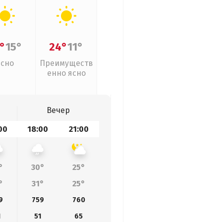
°
15°
24°
11°
Ясно
Преимуществ
енно ясно
Вечер
00
18:00
21:00
°
30°
25°
°
31°
25°
9
759
760
1
51
65