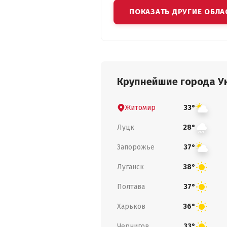
ПОКАЗАТЬ ДРУГИЕ ОБЛА
Крупнейшие города У
Житомир
33°
Луцк
28°
Запорожье
37°
Луганск
38°
Полтава
37°
Харьков
36°
Чернигов
33°