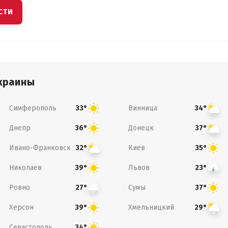
СТИ
краины
Симферополь
Винница
33°
34°
Днепр
Донецк
36°
37°
Ивано-Франковск
Киев
32°
35°
Николаев
Львов
39°
23°
Ровно
Сумы
27°
37°
Херсон
Хмельницкий
39°
29°
Севастополь
34°