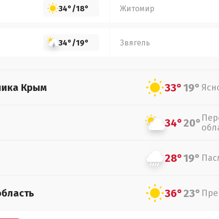
34°
/
18°
Житомир
34°
/
19°
Звягель
33°
19°
лика Крым
Ясн
Пер
34°
20°
обл
28°
19°
Пас
36°
23°
область
Пре