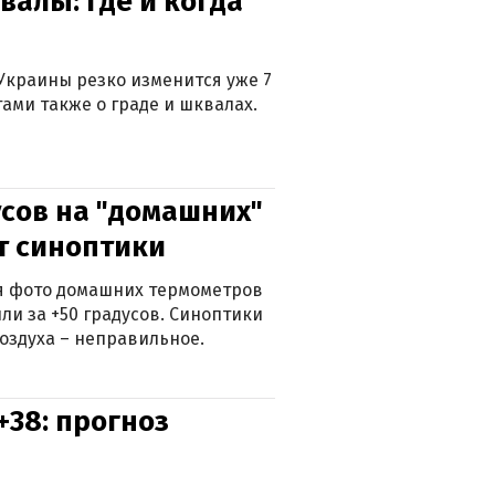
валы: где и когда
Украины резко изменится уже 7
тами также о граде и шквалах.
сов на "домашних"
ят синоптики
ься фото домашних термометров
ли за +50 градусов. Синоптики
оздуха – неправильное.
+38: прогноз