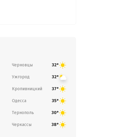
Черновцы
32°
Ужгород
32°
Кропивницкий
37°
Одесса
35°
Тернополь
30°
Черкассы
38°