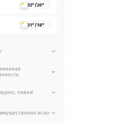
33°
/
20°
31°
/
18°
о
еменная
ачность
мурно, ливни
имущественно ясно