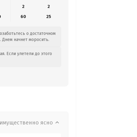
2
2
0
60
25
позаботьтесь о достаточном
. Днем начнет моросить.
я. Если улетели до этого
имущественно ясно