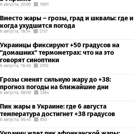
6 августа,
20:00
1081
Вместо жары – грозы, град и шквалы: где и
когда ухудшится погода
6 августа,
18:54
2137
Украинцы фиксируют +50 градусов на
"домашних" термометрах: что на это
говорят синоптики
6 августа,
16:46
2392
Грозы сменят сильную жару до +38:
прогноз погоды на ближайшие дни
6 августа,
08:00
3364
Пик жары в Украине: где 6 августа
температура достигнет +38 градусов
6 августа,
06:40
850
Украину ждет пик африканской жары: