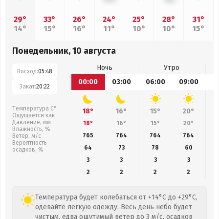
29°
33°
26°
24°
25°
28°
31°
14°
15°
16°
11°
10°
10°
15°
Понедельник, 10 августа
Ночь
Утро
Восход:
05:48
00:00
03:00
06:00
09:00
1
Закат:
20:22
Температура С°
18°
16°
15°
20°
Ощущается как
Давление, мм
18°
16°
15°
20°
Влажность, %
765
764
764
764
Ветер, м/с
Вероятность
64
73
78
60
осадков, %
3
3
3
3
2
2
2
2
Температура будет колебаться от +14°C до +29°C,
одевайте легкую одежду. Весь день небо будет
чистым, едва ощутимый ветер до 3 м/с, осадков