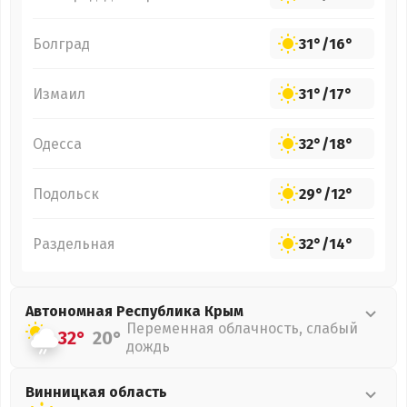
Болград
31°
/
16°
Измаил
31°
/
17°
Одесса
32°
/
18°
Подольск
29°
/
12°
Раздельная
32°
/
14°
Автономная Республика Крым
Переменная облачность, слабый
32°
20°
дождь
Винницкая
область