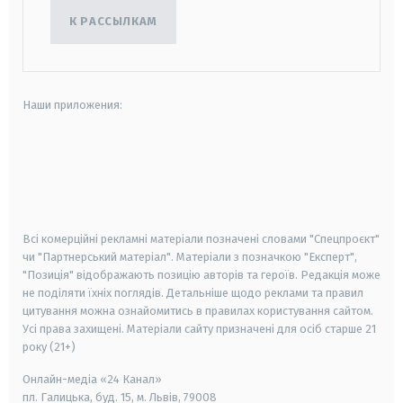
К РАССЫЛКАМ
Наши приложения:
android
apple
smart tv
samsung smart tv
Всі комерційні рекламні матеріали позначені словами "Спецпроєкт"
чи "Партнерський матеріал". Матеріали з позначкою "Експерт",
"Позиція" відображають позицію авторів та героїв. Редакція може
не поділяти їхніх поглядів. Детальніше щодо реклами та правил
цитування можна ознайомитись в правилах користування сайтом.
Усі права захищені.
Матеріали сайту призначені для осіб старше
21
року (21+)
Онлайн-медіа «24 Канал»
пл. Галицька, буд. 15, м. Львів, 79008