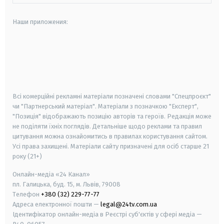
Наши приложения:
android
apple
smart tv
samsung smart tv
Всі комерційні рекламні матеріали позначені словами "Спецпроєкт"
чи "Партнерський матеріал". Матеріали з позначкою "Експерт",
"Позиція" відображають позицію авторів та героїв. Редакція може
не поділяти їхніх поглядів. Детальніше щодо реклами та правил
цитування можна ознайомитись в правилах користування сайтом.
Усі права захищені.
Матеріали сайту призначені для осіб старше
21
року (21+)
Онлайн-медіа «24 Канал»
пл. Галицька, буд. 15, м. Львів, 79008
Телефон
+380 (32) 229-77-77
Адреса електронної пошти —
legal@24tv.com.ua
Ідентифікатор онлайн-медіа в Реєстрі суб'єктів у сфері медіа —