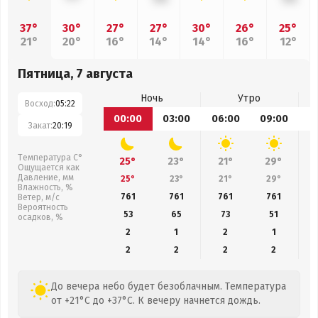
37°
30°
27°
27°
30°
26°
25°
21°
20°
16°
14°
14°
16°
12°
Пятница, 7 августа
Ночь
Утро
Восход:
05:22
00:00
03:00
06:00
09:00
1
Закат:
20:19
Температура С°
25°
23°
21°
29°
Ощущается как
Давление, мм
25°
23°
21°
29°
Влажность, %
761
761
761
761
Ветер, м/с
Вероятность
53
65
73
51
осадков, %
2
1
2
1
2
2
2
2
До вечера небо будет безоблачным. Температура
от +21°C до +37°C. К вечеру начнется дождь.