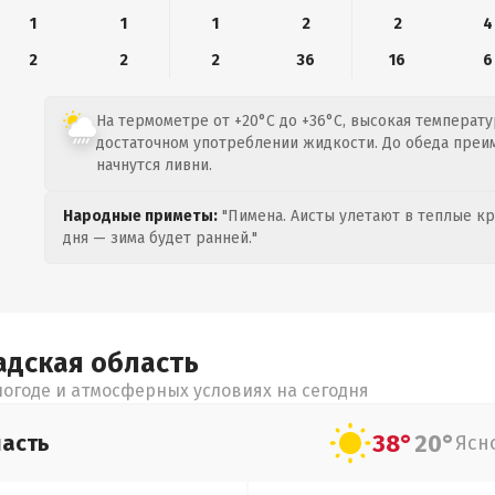
1
1
1
2
2
4
2
2
2
36
16
6
На термометре от +20°C до +36°C, высокая температу
достаточном употреблении жидкости. До обеда преи
начнутся ливни.
Народные приметы:
"Пимена. Аисты улетают в теплые кра
дня — зима будет ранней."
адская
область
огоде и атмосферных условиях на сегодня
38°
20°
асть
Ясн