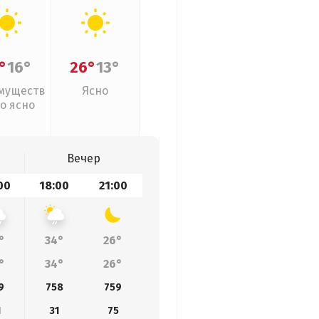
°
16°
26°
13°
муществ
Ясно
о ясно
Вечер
00
18:00
21:00
°
34°
26°
°
34°
26°
9
758
759
1
31
75