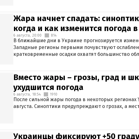
Жара начнет спадать: синоптик
когда и как изменится погода 
6 августа,
20:00
814
В ближайшие дни в Украине прогнозируется измен
Западные регионы первыми почувствуют ослаблен
кратковременные осадки охватят большинство обл
Вместо жары – грозы, град и шк
ухудшится погода
6 августа,
18:54
1910
После сильной жары погода в некоторых регионах 
августа. Синоптики предупреждают о грозах, а мес
Украинцы фиксируют +50 граду