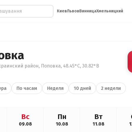
Киев
Львов
Винница
Хмельницкий
овка
раинский район, Поповка, 48.45°С, 30.82°В
ера
По часам
Неделя
10 дней
2 недели
Вс
Пн
Вт
09.08
10.08
11.08
1