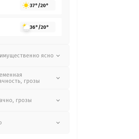
37°
/
20°
36°
/
20°
имущественно ясно
еменная
ачность, грозы
ачно, грозы
о