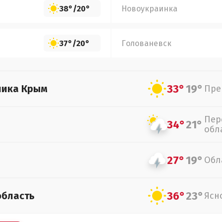
38°
/
20°
Новоукраинка
37°
/
20°
Голованевск
33°
19°
лика Крым
Пре
Пер
34°
21°
обл
27°
19°
Обл
36°
23°
область
Ясн