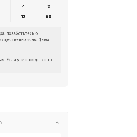
4
2
12
68
ра, позаботьтесь о
мущественно ясно. Днем
я. Если улетели до этого
о