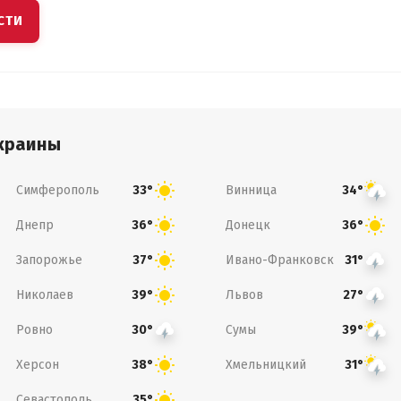
СТИ
краины
Симферополь
Винница
33°
34°
Днепр
Донецк
36°
36°
Запорожье
Ивано-Франковск
37°
31°
Николаев
Львов
39°
27°
Ровно
Сумы
30°
39°
Херсон
Хмельницкий
38°
31°
Севастополь
35°