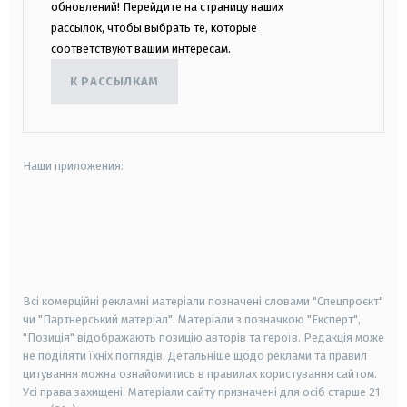
обновлений! Перейдите на страницу наших
рассылок, чтобы выбрать те, которые
соответствуют вашим интересам.
К РАССЫЛКАМ
Наши приложения:
android
apple
smart tv
samsung smart tv
Всі комерційні рекламні матеріали позначені словами "Спецпроєкт"
чи "Партнерський матеріал". Матеріали з позначкою "Експерт",
"Позиція" відображають позицію авторів та героїв. Редакція може
не поділяти їхніх поглядів. Детальніше щодо реклами та правил
цитування можна ознайомитись в правилах користування сайтом.
Усі права захищені.
Матеріали сайту призначені для осіб старше
21