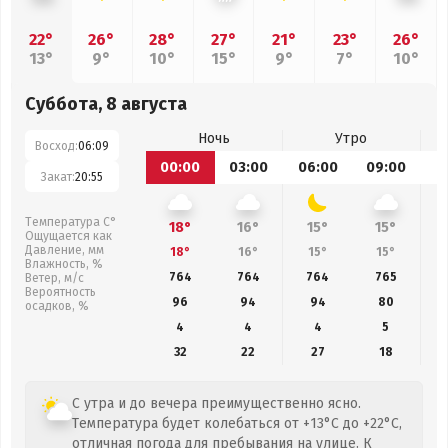
22°
26°
28°
27°
21°
23°
26°
13°
9°
10°
15°
9°
7°
10°
Суббота, 8 августа
Ночь
Утро
Восход:
06:09
00:00
03:00
06:00
09:00
1
Закат:
20:55
Температура С°
18°
16°
15°
15°
Ощущается как
Давление, мм
18°
16°
15°
15°
Влажность, %
764
764
764
765
Ветер, м/с
Вероятность
96
94
94
80
осадков, %
4
4
4
5
32
22
27
18
С утра и до вечера преимущественно ясно.
Температура будет колебаться от +13°C до +22°C,
отличная погода для пребывания на улице. К