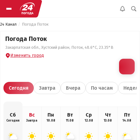
24 Канал
Погода Поток
Погода Поток
Закарпатская обл., Хустский район, Поток, 48.6°С, 23.35°В
Изменить город
Сегодня
Завтра
Вчера
По часам
Недел
Сб
Вс
Пн
Вт
Ср
Чт
Пт
Сегодня
Завтра
10.08
11.08
12.08
13.08
14.08