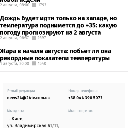
2 августа,
08:00
1793
Дождь будет идти только на западе, но
температура поднимется до +35: какую
погоду прогнозируют на 2 августа
2 августа,
06:57
2697
Жара в начале августа: побьет ли она
рекордные показатели температуры
1 августа,
20:00
1540
E-mail редакции
Номер телефона:
news24@24tv.com.ua
+38 044 390 5077
Мы здесь:
Мы в соцсетях:
г. Киев
,
ул. Владимирская
61/11,