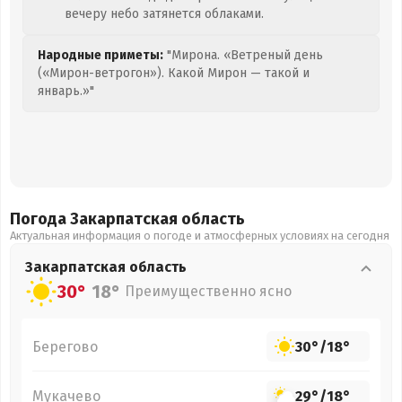
вечеру небо затянется облаками.
Народные приметы:
"Мирона. «Ветреный день
(«Мирон-ветрогон»). Какой Мирон — такой и
январь.»"
Погода Закарпатская
область
Актуальная информация о погоде и атмосферных условиях на сегодня
Закарпатская
область
30°
18°
Преимущественно ясно
Берегово
30°
/
18°
Мукачево
29°
/
18°