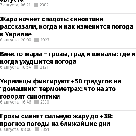
7 августа,
06:21
2382
Жара начнет спадать: синоптики
рассказали, когда и как изменится погода
в Украине
6 августа,
20:00
1023
Вместо жары – грозы, град и шквалы: где и
когда ухудшится погода
6 августа,
18:54
2121
Украинцы фиксируют +50 градусов на
"домашних" термометрах: что на это
говорят синоптики
6 августа,
16:46
2330
Грозы сменят сильную жару до +38:
прогноз погоды на ближайшие дни
6 августа,
08:00
3351