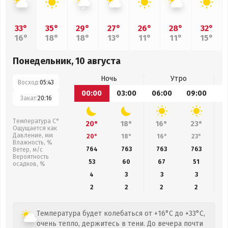
33°
35°
29°
27°
26°
28°
32°
16°
18°
18°
13°
11°
11°
15°
Понедельник, 10 августа
Ночь
Утро
Восход:
05:43
00:00
03:00
06:00
09:00
1
Закат:
20:16
Температура С°
20°
18°
16°
23°
Ощущается как
Давление, мм
20°
18°
16°
23°
Влажность, %
764
763
763
763
Ветер, м/с
Вероятность
53
60
67
51
осадков, %
4
3
3
3
2
2
2
2
Температура будет колебаться от +16°C до +33°C,
очень тепло, держитесь в тени. До вечера почти