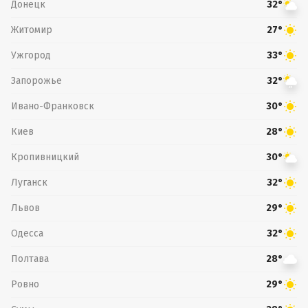
Донецк
32°
Житомир
27°
Ужгород
33°
Запорожье
32°
Ивано-Франковск
30°
Киев
28°
Кропивницкий
30°
Луганск
32°
Львов
29°
Одесса
32°
Полтава
28°
Ровно
29°