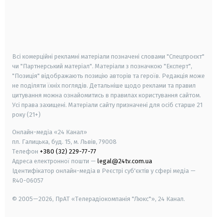
android
apple
smart tv
samsung smart tv
Всі комерційні рекламні матеріали позначені словами "Спецпроєкт"
чи "Партнерський матеріал". Матеріали з позначкою "Експерт",
"Позиція" відображають позицію авторів та героїв. Редакція може
не поділяти їхніх поглядів. Детальніше щодо реклами та правил
цитування можна ознайомитись в правилах користування сайтом.
Усі права захищені.
Матеріали сайту призначені для осіб старше
21
року (21+)
Онлайн-медіа «24 Канал»
пл. Галицька, буд. 15, м. Львів, 79008
Телефон
+380 (32) 229-77-77
Адреса електронної пошти —
legal@24tv.com.ua
Ідентифікатор онлайн-медіа в Реєстрі суб'єктів у сфері медіа —
R40-06057
© 2005—2026,
ПрАТ «Телерадіокомпанія "Люкс"», 24 Канал.