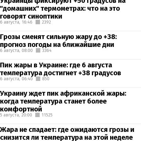
Украинцы фиксируют +50 градусов на
"домашних" термометрах: что на это
говорят синоптики
6 августа,
16:46
2392
Грозы сменят сильную жару до +38:
прогноз погоды на ближайшие дни
6 августа,
08:00
3364
Пик жары в Украине: где 6 августа
температура достигнет +38 градусов
6 августа,
06:40
850
Украину ждет пик африканской жары:
когда температура станет более
комфортной
5 августа,
20:00
11525
Жара не спадает: где ожидаются грозы и
снизится ли температура на этой неделе