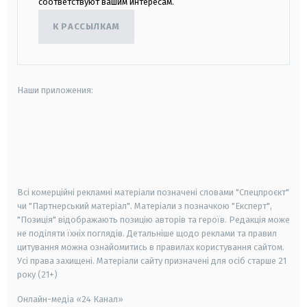
соответствуют вашим интересам.
К РАССЫЛКАМ
Наши приложения:
android
apple
smart tv
samsung smart tv
Всі комерційні рекламні матеріали позначені словами "Спецпроєкт"
чи "Партнерський матеріал". Матеріали з позначкою "Експерт",
"Позиція" відображають позицію авторів та героїв. Редакція може
не поділяти їхніх поглядів. Детальніше щодо реклами та правил
цитування можна ознайомитись в правилах користування сайтом.
Усі права захищені.
Матеріали сайту призначені для осіб старше
21
року (21+)
Онлайн-медіа «24 Канал»