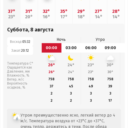
37°
31°
32°
35°
29°
27°
28°
23°
20°
16°
17°
18°
14°
14°
Суббота, 8 августа
Ночь
Утро
Восход:
05:32
00:00
03:00
06:00
09:00
1
Закат:
20:12
Температура С°
26°
24°
23°
30°
Ощущается как
Давление, мм
26°
24°
23°
30°
Влажность, %
758
758
758
758
Ветер, м/с
Вероятность
37
45
49
39
осадков, %
2
3
3
3
2
2
3
17
Утром преимущественно ясно, легкий ветер до 4
м/с. Температура воздуха от +23°C до +37°C,
очень тепло, держитесь в тени. После обеда