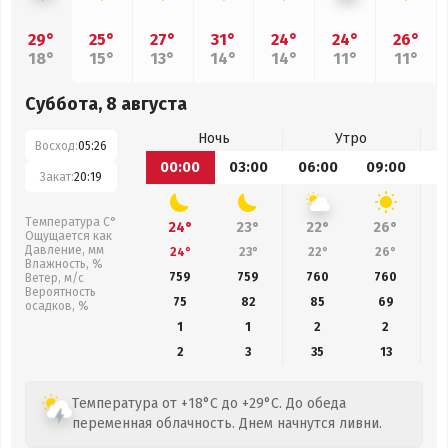
29°
25°
27°
31°
24°
24°
26°
18°
15°
13°
14°
14°
11°
11°
Суббота, 8 августа
Ночь
Утро
Восход:
05:26
00:00
03:00
06:00
09:00
1
Закат:
20:19
Температура С°
24°
23°
22°
26°
Ощущается как
Давление, мм
24°
23°
22°
26°
Влажность, %
759
759
760
760
Ветер, м/с
Вероятность
75
82
85
69
осадков, %
1
1
2
2
2
3
35
13
Температура от +18°C до +29°C. До обеда
переменная облачность. Днем начнутся ливни.