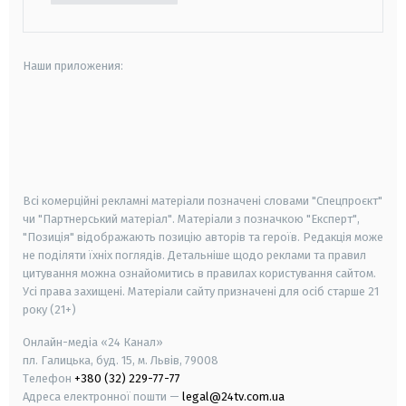
Наши приложения:
android
apple
smart tv
samsung smart tv
Всі комерційні рекламні матеріали позначені словами "Спецпроєкт"
чи "Партнерський матеріал". Матеріали з позначкою "Експерт",
"Позиція" відображають позицію авторів та героїв. Редакція може
не поділяти їхніх поглядів. Детальніше щодо реклами та правил
цитування можна ознайомитись в правилах користування сайтом.
Усі права захищені.
Матеріали сайту призначені для осіб старше
21
року (21+)
Онлайн-медіа «24 Канал»
пл. Галицька, буд. 15, м. Львів, 79008
Телефон
+380 (32) 229-77-77
Адреса електронної пошти —
legal@24tv.com.ua