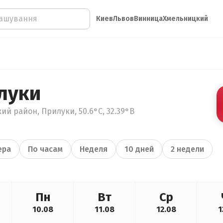
Киев
Львов
Винница
Хмельницкий
луки
ий район, Прилуки, 50.6°С, 32.39°В
ера
По часам
Неделя
10 дней
2 недели
Пн
Вт
Ср
10.08
11.08
12.08
1