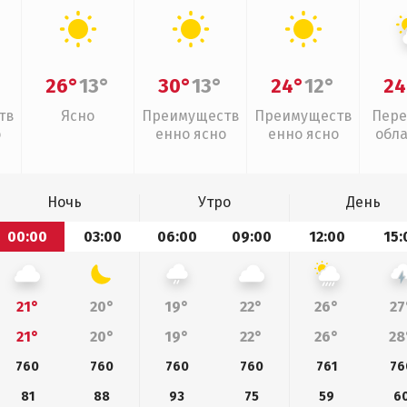
26°
13°
30°
13°
24°
12°
24
тв
Ясно
Преимуществ
Преимуществ
Пере
о
енно ясно
енно ясно
обл
Ночь
Утро
День
00:00
03:00
06:00
09:00
12:00
15:
21°
20°
19°
22°
26°
27
21°
20°
19°
22°
26°
28
760
760
760
760
761
76
81
88
93
75
59
6