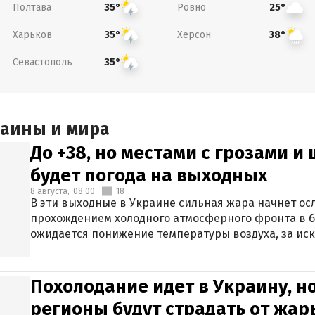
Полтава
Ровно
35°
25°
Харьков
Херсон
35°
38°
Севастополь
35°
раины и мира
До +38, но местами с грозами и
будет погода на выходных
8 августа,
08:00
18
В эти выходные в Украине сильная жара начнет осл
прохождением холодного атмосферного фронта в 
ожидается понижение температуры воздуха, за ис
Крыма.
Похолодание идет в Украину, н
регионы будут страдать от жары