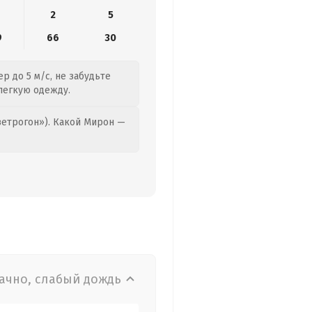
2
5
9
66
30
р до 5 м/с, не забудьте
 легкую одежду.
етрогон»). Какой Мирон —
ачно, слабый дождь