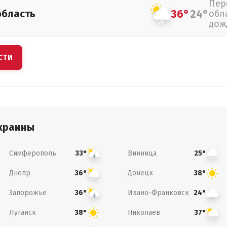
Пер
36°
24°
область
обл
дож
СТИ
краины
Симферополь
Винница
33°
25°
Днепр
Донецк
36°
38°
Запорожье
Ивано-Франковск
36°
24°
Луганск
Николаев
38°
37°