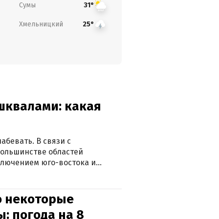
Сумы
31°
Хмельницкий
25°
 шквалами: какая
абевать. В связи с
большинстве областей
ключением юго-востока и
о некоторые
: погода на 8