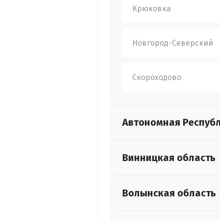
Крюковка
Новгород-Северский
Скороходово
Автономная Респуб
Винницкая
область
Волынская
область