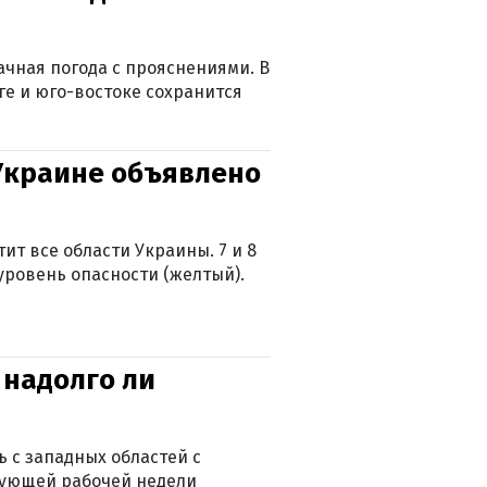
лачная погода с прояснениями. В
ге и юго-востоке сохранится
 Украине объявлено
ит все области Украины. 7 и 8
 уровень опасности (желтый).
 надолго ли
 с западных областей с
дующей рабочей недели