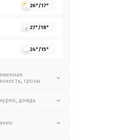
26°
/
17°
27°
/
18°
24°
/
15°
еменная
ачность, грозы
мурно, дождь
ачно