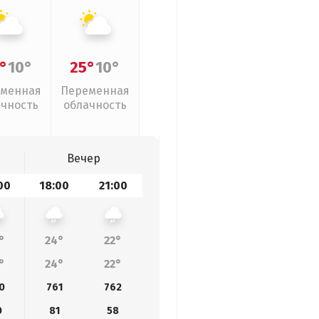
°
10°
25°
10°
менная
Переменная
ачность
облачность
Вечер
00
18:00
21:00
°
24°
22°
°
24°
22°
0
761
762
0
81
58