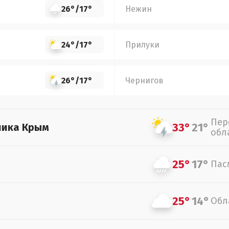
26°
/
17°
Нежин
24°
/
17°
Прилуки
26°
/
17°
Чернигов
Пер
33°
21°
лика Крым
обл
25°
17°
Пас
25°
14°
Обл