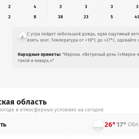
2
4
3
3
3
3
2
8
38
23
5
4
С утра пойдет небольшой дождь, едва ощутимый вете
взять зонт. Температура от +18°C до +27°C, одевайте
Народные приметы:
"Мирона. «Ветреный день («Мирон-в
такой и январь.»"
ская
область
огоде и атмосферных условиях на сегодня
26°
17°
ть
Обл