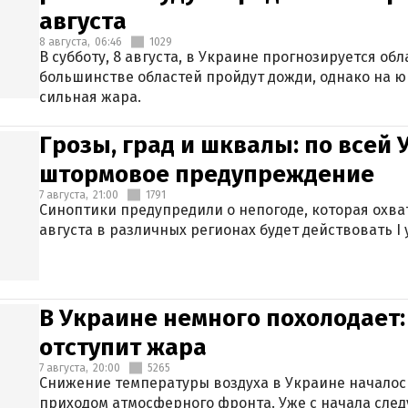
августа
8 августа,
06:46
1029
В субботу, 8 августа, в Украине прогнозируется об
большинстве областей пройдут дожди, однако на ю
сильная жара.
Грозы, град и шквалы: по всей
штормовое предупреждение
7 августа,
21:00
1791
Синоптики предупредили о непогоде, которая охват
августа в различных регионах будет действовать I
В Украине немного похолодает:
отступит жара
7 августа,
20:00
5265
Снижение температуры воздуха в Украине началось
приходом атмосферного фронта. Уже с начала сле