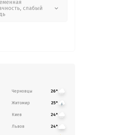
еменная
ачность, слабый
дь
Черновцы
26°
Житомир
25°
Киев
24°
Львов
24°