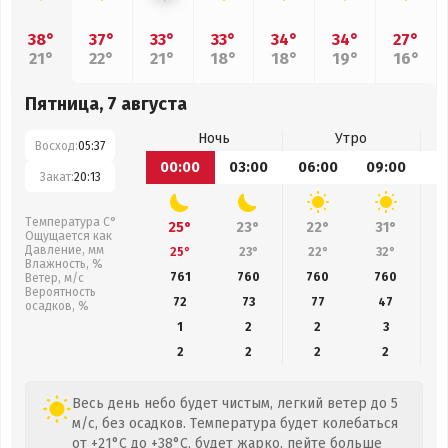
38°
37°
33°
33°
34°
34°
27°
21°
22°
21°
18°
18°
19°
16°
Пятница, 7 августа
Ночь
Утро
Восход:
05:37
00:00
03:00
06:00
09:00
1
Закат:
20:13
Температура С°
25°
23°
22°
31°
Ощущается как
Давление, мм
25°
23°
22°
32°
Влажность, %
761
760
760
760
Ветер, м/с
Вероятность
72
73
77
47
осадков, %
1
2
2
3
2
2
2
2
Весь день небо будет чистым, легкий ветер до 5
м/с, без осадков. Температура будет колебаться
от +21°C до +38°C, будет жарко, пейте больше