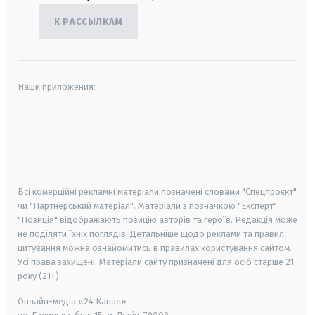
К РАССЫЛКАМ
Наши приложения:
android
apple
smart tv
samsung smart tv
Всі комерційні рекламні матеріали позначені словами "Спецпроєкт"
чи "Партнерський матеріал". Матеріали з позначкою "Експерт",
"Позиція" відображають позицію авторів та героїв. Редакція може
не поділяти їхніх поглядів. Детальніше щодо реклами та правил
цитування можна ознайомитись в правилах користування сайтом.
Усі права захищені.
Матеріали сайту призначені для осіб старше
21
року (21+)
Онлайн-медіа «24 Канал»