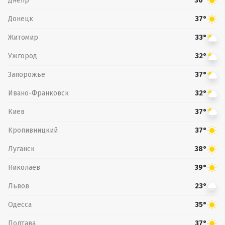
Днепр
36°
Донецк
37°
Житомир
33°
Ужгород
32°
Запорожье
37°
Ивано-Франковск
32°
Киев
37°
Кропивницкий
37°
Луганск
38°
Николаев
39°
Львов
23°
Одесса
35°
Полтава
37°