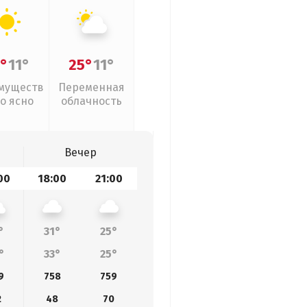
°
11°
25°
11°
муществ
Переменная
о ясно
облачность
Вечер
00
18:00
21:00
°
31°
25°
°
33°
25°
9
758
759
2
48
70