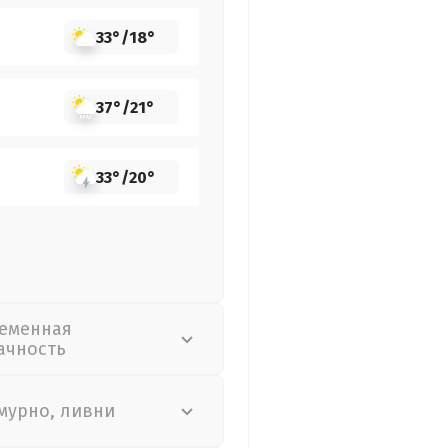
33°
/
18°
37°
/
21°
33°
/
20°
еменная
ачность
мурно, ливни