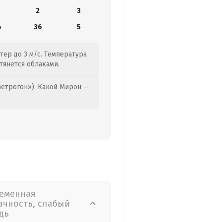
2
3
4
36
5
тер до 3 м/с. Температура
атянется облаками.
етрогон»). Какой Мирон —
еменная
ачность, слабый
дь