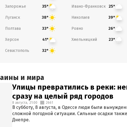
Запорожье
Ивано-Франковск
35°
25°
Луганск
Николаев
38°
39°
Полтава
Ровно
33°
26°
Херсон
Хмельницкий
41°
23°
Севастополь
32°
раины и мира
Улицы превратились в реки: н
сразу на целый ряд городов
8 августа,
21:00
2661
В субботу, 8 августа, в Одессе люди были вынужде
сложной погодной ситуации. Сильные осадки также
Днепре.