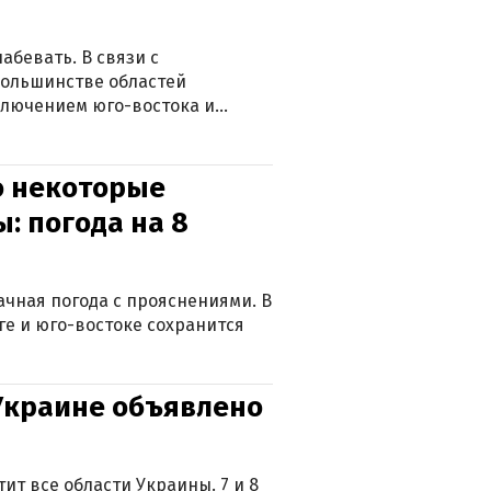
абевать. В связи с
большинстве областей
ключением юго-востока и
о некоторые
: погода на 8
лачная погода с прояснениями. В
ге и юго-востоке сохранится
 Украине объявлено
ит все области Украины. 7 и 8