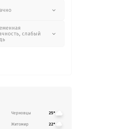
ачно
еменная
ачность, слабый
дь
Черновцы
25°
Житомир
22°