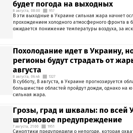
будет погода на выходных
8 августа,
08:00
957
В эти выходные в Украине сильная жара начнет осл
прохождением холодного атмосферного фронта в 
ожидается понижение температуры воздуха, за ис
Крыма.
Похолодание идет в Украину, н
регионы будут страдать от жары
августа
8 августа,
06:46
1327
В субботу, 8 августа, в Украине прогнозируется об
большинстве областей пройдут дожди, однако на ю
сильная жара.
Грозы, град и шквалы: по всей
штормовое предупреждение
7 августа,
21:00
1951
Синоптики предупредили о непогоде, которая охват