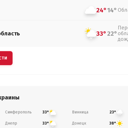
24°
14°
Обл
Пер
33°
22°
область
обл
дож
СТИ
краины
Симферополь
Винница
33°
23°
Днепр
Донецк
33°
38°