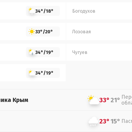
34°
/
18°
Богодухов
33°
/
20°
Лозовая
34°
/
19°
Чугуев
34°
/
19°
Пер
33°
21°
лика Крым
обл
23°
15°
Пас