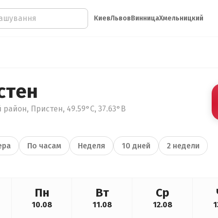
Киев
Львов
Винница
Хмельницкий
стен
 район, Пристен, 49.59°С, 37.63°В
ера
По часам
Неделя
10 дней
2 недели
Пн
Вт
Ср
10.08
11.08
12.08
1