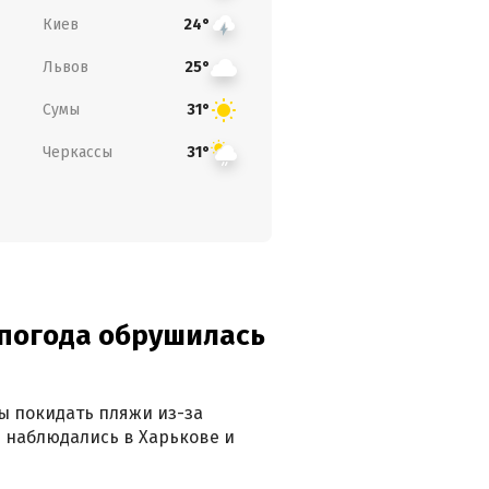
Киев
24°
Львов
25°
Сумы
31°
Черкассы
31°
епогода обрушилась
ны покидать пляжи из-за
 наблюдались в Харькове и