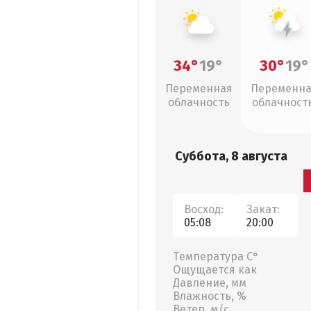
34°
19°
30°
19°
Переменная
Переменн
облачность
облачность
грозы
Суббота, 8 августа
Восход:
Закат:
05:08
20:00
Температура С°
Ощущается как
Давление, мм
Влажность, %
Ветер, м/с