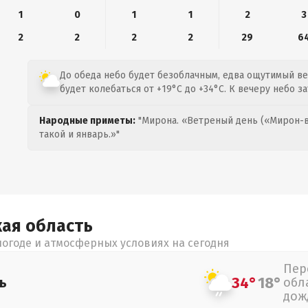
1
0
1
1
2
3
2
2
2
2
29
6
До обеда небо будет безоблачным, едва ощутимый ве
будет колебаться от +19°C до +34°C. К вечеру небо з
Народные приметы:
"Мирона. «Ветреный день («Мирон-в
такой и январь.»"
кая
область
огоде и атмосферных условиях на сегодня
Пер
34°
18°
ь
обл
дож