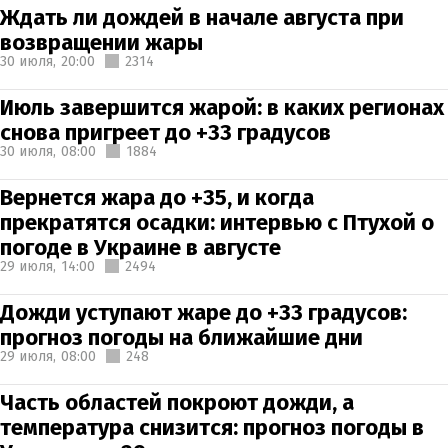
Ждать ли дождей в начале августа при
возвращении жары
30 июля,
20:00
2314
Июль завершится жарой: в каких регионах
снова пригреет до +33 градусов
30 июля,
08:00
1884
Вернется жара до +35, и когда
прекратятся осадки: интервью с Птухой о
погоде в Украине в августе
29 июля,
14:00
2494
Дожди уступают жаре до +33 градусов:
прогноз погоды на ближайшие дни
29 июля,
08:00
248
Часть областей покроют дожди, а
температура снизится: прогноз погоды в