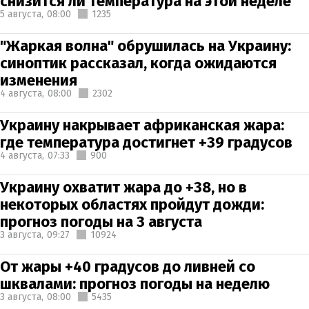
снизится ли температура на этой неделе
5 августа,
08:00
1235
"Жаркая волна" обрушилась на Украину:
синоптик рассказал, когда ожидаются
изменения
4 августа,
08:00
2302
Украину накрывает африканская жара:
где температура достигнет +39 градусов
4 августа,
07:33
900
Украину охватит жара до +38, но в
некоторых областях пройдут дожди:
прогноз погоды на 3 августа
3 августа,
09:27
10924
От жары +40 градусов до ливней со
шквалами: прогноз погоды на неделю
3 августа,
08:00
5435