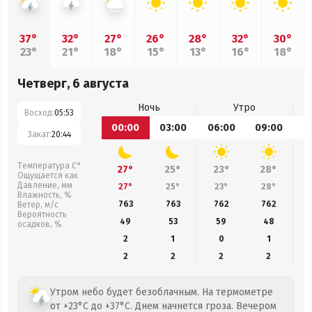
37°
32°
27°
26°
28°
32°
30°
23°
21°
18°
15°
13°
16°
18°
Четверг, 6 августа
Ночь
Утро
Восход:
05:53
00:00
03:00
06:00
09:00
1
Закат:
20:44
Температура С°
27°
25°
23°
28°
Ощущается как
Давление, мм
27°
25°
23°
28°
Влажность, %
763
763
762
762
Ветер, м/с
Вероятность
49
53
59
48
осадков, %
2
1
0
1
2
2
2
2
Утром небо будет безоблачным. На термометре
от +23°C до +37°C. Днем начнется гроза. Вечером