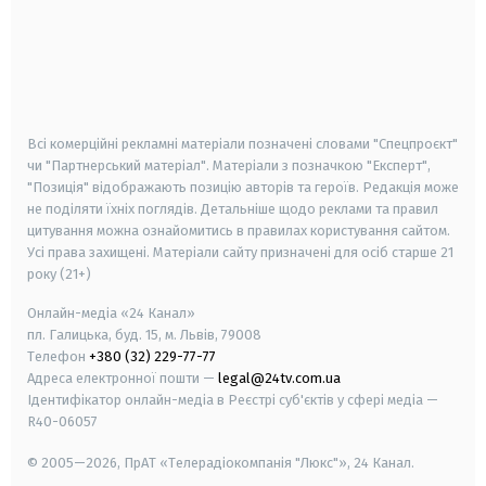
android
apple
smart tv
samsung smart tv
Всі комерційні рекламні матеріали позначені словами "Спецпроєкт"
чи "Партнерський матеріал". Матеріали з позначкою "Експерт",
"Позиція" відображають позицію авторів та героїв. Редакція може
не поділяти їхніх поглядів. Детальніше щодо реклами та правил
цитування можна ознайомитись в правилах користування сайтом.
Усі права захищені.
Матеріали сайту призначені для осіб старше
21
року (21+)
Онлайн-медіа «24 Канал»
пл. Галицька, буд. 15, м. Львів, 79008
Телефон
+380 (32) 229-77-77
Адреса електронної пошти —
legal@24tv.com.ua
Ідентифікатор онлайн-медіа в Реєстрі суб'єктів у сфері медіа —
R40-06057
© 2005—2026,
ПрАТ «Телерадіокомпанія "Люкс"», 24 Канал.