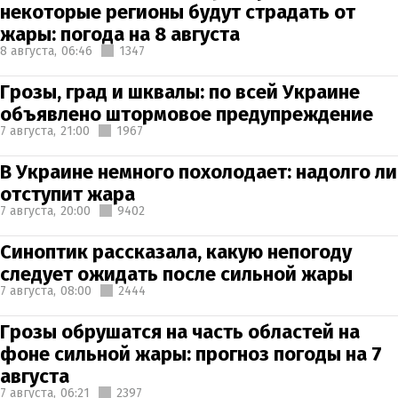
некоторые регионы будут страдать от
жары: погода на 8 августа
8 августа,
06:46
1347
Грозы, град и шквалы: по всей Украине
объявлено штормовое предупреждение
7 августа,
21:00
1967
В Украине немного похолодает: надолго ли
отступит жара
7 августа,
20:00
9402
Синоптик рассказала, какую непогоду
следует ожидать после сильной жары
7 августа,
08:00
2444
Грозы обрушатся на часть областей на
фоне сильной жары: прогноз погоды на 7
августа
7 августа,
06:21
2397