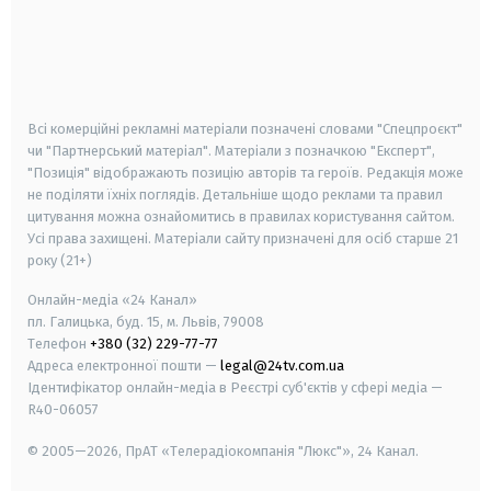
android
apple
smart tv
samsung smart tv
Всі комерційні рекламні матеріали позначені словами "Спецпроєкт"
чи "Партнерський матеріал". Матеріали з позначкою "Експерт",
"Позиція" відображають позицію авторів та героїв. Редакція може
не поділяти їхніх поглядів. Детальніше щодо реклами та правил
цитування можна ознайомитись в правилах користування сайтом.
Усі права захищені.
Матеріали сайту призначені для осіб старше
21
року (21+)
Онлайн-медіа «24 Канал»
пл. Галицька, буд. 15, м. Львів, 79008
Телефон
+380 (32) 229-77-77
Адреса електронної пошти —
legal@24tv.com.ua
Ідентифікатор онлайн-медіа в Реєстрі суб'єктів у сфері медіа —
R40-06057
© 2005—2026,
ПрАТ «Телерадіокомпанія "Люкс"», 24 Канал.