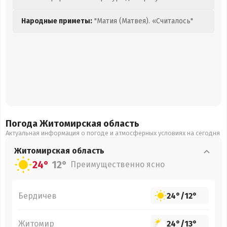
Народные приметы:
"Матия (Матвея). «Считалось"
Погода Житомирская
область
Актуальная информация о погоде и атмосферных условиях на сегодня
Житомирская
область
24°
12°
Преимущественно ясно
Бердичев
24°
/
12°
Житомир
24°
/
13°